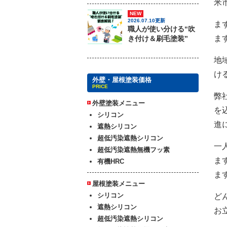
米
NEW
2026.07.10更新
ま
職人が使い分ける“吹
ま
き付け＆刷毛塗装”
地
け
外壁・屋根塗装価格
PRICE
弊
外壁塗装メニュー
を
シリコン
進
遮熱シリコン
超低汚染遮熱シリコン
一
超低汚染遮熱無機フッ素
ま
有機HRC
ま
屋根塗装メニュー
シリコン
ど
遮熱シリコン
お
超低汚染遮熱シリコン