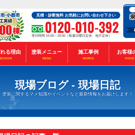
見積・診断無料 お気軽にお問い合わせ下さい
0120-010-392
受付時間 10:00～18:00（毎週日曜日定休、他不定休）
ばれる理由
塗装メニュー
施工事例
お客様
REASON
MENU
WORKS
VOICE
現場ブログ - 現場日記
塗装に関するマメ知識やイベントなど最新情報をお届けします！