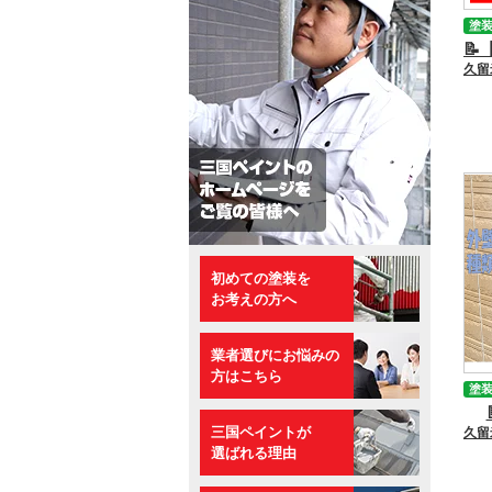
塗
初めての塗装を
お考えの方へ
業者選びにお悩みの
方はこちら
塗
三国ペイントが
久
選ばれる理由