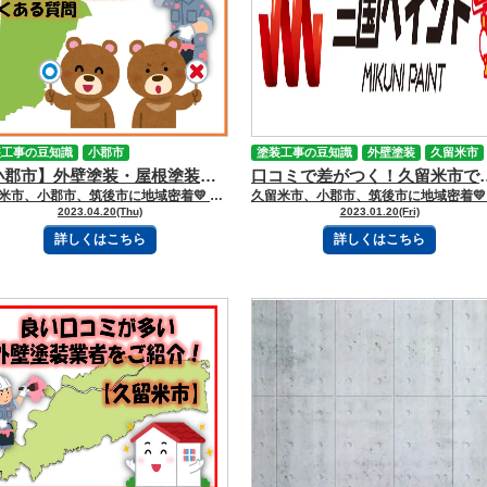
装工事の豆知識
小郡市
塗装工事の豆知識
外壁塗装
久留米市
【小郡市】外壁塗装・屋根塗装のよくある質問
業者選び
口コミで差がつく！久留米市で
久留米市、小郡市、筑後市に地域密着💛 久留米市諏訪野町で外壁塗装・屋根塗装をしています 三国ペイントでございます！🎶 ブログを読んで頂きありがとうございます😻 小郡市の皆様こんにちは！👋 今回のブログでは、小郡市のお客様からいただいた質問を集計し、 よく質問されたものをご共有させていただきたいと思います📝 気になる方はぜひ最後まで読んでください！ 【目次】 ※読みたい項目をクリック！ １．屋根の塗料は外壁と違いますか？ ２．鉄部や木部の塗装で注意する点は何ですか？ ３．工事後の片付けはしてもらえますか？ ４．費用はどのくらいかかりますか？ ５．外塀や玄関扉だけの塗装もお願いできますか？ ６．色は自由に選べますか？ ７．なぜ塗り替えは必要なのですか？ ８．「見積無料」とはどのような内容ですか？ ９．工事期間はどのくらいですか？ １０．近隣への迷惑はかかりませんか？ 《最後に》 ーーーーーｷﾘﾄﾘｾﾝーーーーー １．屋根の塗料は外壁と違いますか？ 屋根は紫外線や雨風など、特に厳しい環境にさらされる部分のため、 外壁よりも高い耐候性を持つ塗料を使用します。 また、遮熱・断熱効果のある塗料を選ぶことも可能です。 ２．鉄部や木部の塗装で注意する点は何ですか？ 鉄部（ベランダの手すりなど）は、旧塗膜の剥がれやサビへの適切な処理が重要です。 木部は、割れや腐食を防ぐための保護処理に重点を置いて施工します。 ３．工事後の片付けはしてもらえますか？ はい、対応いたします。 工事終了後は周辺の清掃を行い、発生したゴミなども職人が責任を持って持ち帰ります。 ４．費用はどのくらいかかりますか？ 外壁塗装の費用相場は約１２０万円、 外壁と屋根を同時に行う場合は約１５０万円程度が目安となります。 ただし、建物の状態や規模によって変動するため、あくまで参考価格です。 ５．外塀や玄関扉だけの塗装もお願いできますか？ はい、可能です。 小規模な工事でも対応しておりますので、お気軽にご相談ください。 ６．色は自由に選べますか？ はい、自由にお選びいただけます。 コンピューターによるカラーシミュレーションを活用し、 完成イメージをご確認いただくことも可能です。 ７．なぜ塗り替えは必要なのですか？ コンクリートや木材、鉄などの建材は、時間の経過とともに劣化します。 塗り替えには以下のような目的があります👇🏻 ・劣化部分の補修・保護 ・防カビ・防藻・断熱など機能性の向上 ・建物の寿命延長や資産価値の維持・向上 ・外観のイメージチェンジ ８．「見積無料」とはどのような内容ですか？ 現地調査を行い、建物の寸法測定や外壁の状態確認を実施します。 その結果をもとに、適切な塗料や施工内容を選定し、 費用を算出したうえでお見積りを提出いたします。 これらを全て無料でさせていただく形になります。 ９．工事期間はどのくらいですか？ 建物の大きさや施工内容によりますが、外壁塗装のみで約１０〜１５日、 外壁と屋根を同時に行う場合は約２０〜２５日程度が目安です。 なお、天候によって工期が延びる場合があります。 １０．近隣への迷惑はかかりませんか？ 工事開始前に近隣の方へご挨拶を行い、事前にご説明いたします。 工事中も高圧洗浄時の音や車両の出入りなどに配慮し、 できる限りご迷惑をおかけしないよう注意して作業を進めます。 《最後に》 外壁塗装・屋根塗装についてわからないことやお困りのこと、 また、このブログをお読みになっても問題が解決しない場合は下記までお問合せください📞 フリーダイアル：０１２０-０１０-３９２ ーーーーーｷﾘﾄﾘｾﾝーーーーー 三国ペイントは、大切な財産であるお家🏠の塗装計画のお手伝いを、 お客様の意思を尊重しながらさせて頂いております💪✨ どうぞお気軽にご相談下さい😻 今日もブログを読んでいただきありがとうございます👍 お問合せフォームはこちら 久留米市・小郡市・鳥栖市・基山町 広川町に地域密着した三国建装自慢の 【施工事例】をぜひご覧ください★ 久留米初のショールームをオープンしました！ ぜひご来店頂き、ゆっくりお家の塗装計画を お聞かせください★ 三国ペイントは久留米市・小郡市・鳥栖市・基山町 広川町を中心として地域密着！！ 住まいのお悩み、ご相談は外壁塗装・ 屋根塗装＆雨漏り専門店の三国ペイントへ✧ 久留米ショールーム：久留米市諏訪野町2355-1 小郡オフィス：小郡市横隈1694-1 ☎フリーダイヤル：0120-010-392 WEBからのお問い合わせはこちら
2023.04.20(Thu)
2023.01.20(Fri)
詳しくはこちら
詳しくはこちら