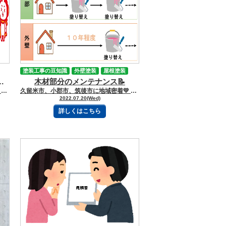
塗装工事の豆知識
外壁塗装
屋根塗装
失敗しない外壁塗装業者の選び方5選
久留米市
木材部分のメンテナンス📝
小郡市
塗料紹介・塗料について
劣化症状
久留米市、小郡市、筑後市に地域密着💛 久留米市諏訪野町で外壁塗装・屋根塗装をしています 三国ペイントでございます！🎶 ブログを読んで頂きありがとうございます😻 久留米市のみなさま、こんにちは！😊外壁塗装って「どこに頼んでも同じでしょ？」と思われがちですが… 実はここ、かなり差が出るポイントなんです。 特に最近は【価格】よりも【口コミ】で業者を決める方が増えてきています📱でも…「口コミって本当に信用できるの？」と迷う方も多いですよね。 今日は、失敗しないための“業者選びのコツ”と、 久留米市で参考になる塗装業者をわかりやすくご紹介します！ 【目次】 ※読みたい項目をクリック！ 《なぜ外壁塗装業者選びが難しいのか》 《口コミが重要視される理由》 《口コミを見るときの注意点》 《久留米市の塗装業者おすすめ5選》 《まとめ》 ーーーーーｷﾘﾄﾘｾﾝーーーーー 《なぜ外壁塗装業者選びが難しいのか》 久留米市には多くの外壁塗装業者があり、それぞれ特徴もバラバラです。 ・価格が安い会社・職人直営の会社・保証が長い会社・営業力が強い会社 選択肢が多いのはメリットですが、その分「どこが本当に良いのか分からない」 という問題も起こります💦 さらに外壁塗装は“見た目では差が分かりにくい工事”なので、比較が難しいのもポイントです。 《口コミが重要視される理由》 最近のトレンドはズバリ【リアルな体験談】です。 口コミにはこんな情報が詰まっています👇 ・職人さんの対応・工事中のマナー・仕上がりの満足度・アフター対応 つまり広告では分からない「本当の姿」が見えるんです👀✨ 特に外壁塗装のように高額な工事では、口コミは“失敗回避ツール”としてかなり重要です。 《口コミを見るときの注意点》 ただし、口コミは“全部が正しい情報とは限らない”のも事実です。 ✔ 評価が極端に高すぎる・低すぎる✔ 内容が短すぎて具体性がない✔ 投稿が同じ時期に集中している こういったものは少し注意が必要です⚠️ おすすめは👇👉 複数サイトを見る👉 施工事例とセットで確認👉 実際の写真付き口コミを見る これだけで失敗率はかなり下がります！ 《久留米市の塗装業者おすすめ5選》 ここでは久留米市周辺で実績や口コミ評価が参考にされやすい業者を5社ご紹介します🏠✨ 【三国ペイント（久留米市）】 地域密着で外壁・屋根塗装・雨漏り修理まで対応。ショールームもあり、実際に塗料や施工例を見ながら相談できます。 👉 https://mikunikenso.com/ 【プロタイムズ久留米店】 全国ネットワークを持つ外壁塗装専門ブランド。診断力と保証制度が強み。 👉 https://protimes.jp/ 【外壁塗装のペイントホームズ久留米店】 わかりやすい見積りと施工説明が特徴。初めての塗装でも相談しやすい会社です。 👉 https://www.painthomes.com/ 【株式会社フジホーム】 リフォーム全般にも対応している総合住宅会社。屋根・外壁の同時施工も可能。 👉 https://fujihome.jp/ 【ガイソー久留米店】 全国展開の外装リフォーム専門店。診断・提案力に定評あり。 👉 https://www.gaiso.co/ 【まとめ】 外壁塗装業者選びは「価格だけ」で決めてしまうと後悔するケースもあります。 特に大事なのは👇 ✔ 施工実績✔ 担当者の対応✔ 口コミの中身✔ アフターフォロー そして何より、「この会社なら任せられる」と思えるかどうかです😊 外壁塗装は10年に一度の大きな工事。だからこそ、しっかり比較して“安心できる業者選び”をしてくださいね🏠✨ ーーーーーｷﾘﾄﾘｾﾝーーーーー 三国ペイントは、大切な財産であるお家🏠の塗装計画のお手伝いを、 お客様の意思を尊重しながらさせて頂いております💪✨ どうぞお気軽にご相談下さい😻 今日もブログを読んでいただきありがとうございます👍 お問合せフォームはこちら 久留米市・小郡市・鳥栖市・基山町 広川町に地域密着した三国建装自慢の 【施工事例】をぜひご覧ください★ 久留米初のショールームをオープンしました！ ぜひご来店頂き、ゆっくりお家の塗装計画を お聞かせください★ 三国ペイントは久留米市・小郡市・鳥栖市・基山町 広川町を中心として地域密着！！ 住まいのお悩み、ご相談は外壁塗装・ 屋根塗装＆雨漏り専門店の三国ペイントへ✧ 久留米ショールーム：久留米市諏訪野町2355-1 小郡オフィス：小郡市横隈1694-1 ☎フリーダイヤル：0120-010-392 WEBからのお問い合わせはこちら
久留米市、小郡市、筑後市に地域密着💛 久留米市諏訪野町で外壁塗装・屋根塗装をしています 三国ペイントでございます！🎶 ブログを読んで頂きありがとうございます😻 みなさん、こんにちは🌞 大場です！ 皆さんのお家ではどこの部分に木材を使われていますか？？ 骨組みとしてはもちろん、家のあらゆるところに木材は使用されていて、 お家の建材として中心的存在なのが木材になります🌳 破風や鼻隠し、庇が木製のことも多く、 最近はウッドデッキやフェンスの素材に木製を選ぶ方もいます！ しかし、木材はそのまま露出していると腐食により劣化しやすく、 お家の木部は定期的なメンテナンスが必要な部分になるのです😣 木部塗装を怠ってしまうと、 「少しの痛みと思って放置したらボロボロになってしまった」「長い間メンテナンスをしなかったから剥がれた」などのケースも多くあります。 「木製の外壁に塗装してもらってもすぐに剥がれる・・・」「DIYでメンテナンスできる？」 「和風住宅だからキレイな木目を長持ちさせたい」など、お家の木部メンテナンスにお悩みの方は一緒に勉強していきましょう📖🖋️ 目次 外壁のどの箇所に木材が使われているのか 木部にするメリット メンテナンスしないとどうなるのか 木部塗装の適切なタイミング 木部塗料のタイプ 造膜型塗料の特徴 🌟外装のどんなところに木が使われてるの？！！ 家の外装と言えば・・・ 屋根材や外壁材でお馴染みの 「瓦・金属・サイディング・モルタル」などをイメージする方も多いかもしれません。 確かに外から目に付く部分で、「木材」はメインの建材ではありません しかし、破風や鼻隠し、軒天、化粧垂木、ウッドデッキなど、 目立たないながらにも重要な役割をもつ箇所に使用されていることが多いのが木材です！！ ※これらの部位に必ずしも木材が使われているわけではありません。 たとえば、破風板（耐風性を高める目的）を例に挙げると、 最近は、金属系や窯業系が主流になっていますが、 築年数が長い住宅であれば木質系のことが多いです！ また、ウッドデッキも、最近では天然木の質感を表現した人口木材や樹脂製の素材もありますが、 天然木材のものも、変わらず人気です🌳 ▼木部にするメリット 木材の魅力は何といっても、「デザイン性の高さ」「天然木の温かい雰囲気」です。 天然木の織りなす木目の模様は、和風のお住まいはもちろん、洋風住宅にもマッチします✨ 人工的なものとは一味違ったさまざまな表情が特別感があります😄 🌟木部塗装メンテナンスをしないとどうなるの？ 屋外で常に露出している木材は、当然ながら雨風、紫外線、砂埃によって汚れて傷みます。 腐食やカビの発生から守るためにも、塗装をして直射日光や内部への水分浸透を防ぐ必要があります。 木は調湿作用（ある程度まで乾燥すると、周囲の水分を吸放出して自らの水分を保とうとする性質） が働く時に膨張収縮するため、表面に塗っても塗膜がはがれやすいという性質があります🌀 そのため、木部は金属などと比べると、塗膜の耐久性はそれほど長くありません😣 🌟木部の塗装の適切なタイミング 外壁塗装のメンテナンス時期は一般的に１０年前後と言われています。 しかし木材は「膨張・収縮」を何度も繰り返す性質があり、それに伴って塗膜の強度が弱まります。 使う塗料の成分や環境要因によるため一概には言えませんが、 木部の塗装のタイミングは３～５年程度と短めです。 劣化が早い木部は定期的な塗装メンテナンスは大切なんです。 ※適切なタイミングはそれぞれのお住まいごとに異なります。 ・色あせ ・塗膜が剝がれてきた ・表面が羽毛立ってきた等の症状が見られたら塗装メンテナンスの時期です。 ⚠木部塗装で使われる塗料のタイプ 「造膜型」「浸透型」 ①木材の上に塗料を塗る「造膜型」 ②木の内側に向かって塗料を浸透させる「浸透型」 🌟造膜型塗料の特徴 一般的な外壁塗装で使われる塗料は”造膜型”です。 木の表面にベタ塗りで塗膜を作り木部を保護する塗料です！ →仕上がり 造膜型の塗料は塗装面を塗料で覆い隠します。触っても木材の感触はありません。 また、塗料で材木が覆われるため、木目が活かせないというデメリットもあります。 しかし、造膜型塗料は浸透型に比べてカラーのバリエーションが多いため、 お気に入りの色を選ぶことができます🎵 艶の度合いも調整可能なため、 「艶多めの光沢のある仕上がりに」「艶少なめのしっとりした感じに」 など、見た目の雰囲気をお好みに調整できます✨ →造膜型の効果 塗料で作られた塗膜がしっかりと木部の表面を守ってくれるため、 後でご説明する「浸透型」よりも耐久性・耐水性が高いです！！ 次回のメンテナンス時期も、浸透型と比べると長めです。 ℚ：造膜型はどんな箇所に向いている？ Ａ：雨風や太陽光などの影響を受けやすい場所で、 木のデザイン性をそれほど気にしなくてもいい箇所。 多くの場合、造膜型の塗料は破風や鼻隠し、軒天などに使われます。 これらは、目立たないながらも外壁や屋根の機能を高めるためにとても重要です。 また、雨風の影響も強く受けるため、見栄えよりも耐久性を重視すべき箇所でもあるため、 強い保護力を持つ造膜型の方がおススメです✨ →造膜型のメンテナンスのPOINT 伸縮を繰り返す性質を持つ木材のため、 塗膜と木材との調和がとれずに割れたり剥がれたりすることがあります⚡ メンテナンス時は旧塗膜を取り除くなどの「下地処理」をしっかり行う必要があります。 🌟浸透型塗料の特徴 塗料を木材に浸し込ませ、内面から保護するのが浸透型と言われる塗料です。 →浸透型の仕上がり 木が持つデザイン性を損なわない！！ 浸透型は内部に塗料を浸み込ませるため、表面に色が付くわけではありません。 そのため木の木目をそのまま活かすことができます✨ もちろん、手触りも木を感じられるものになります。 ※浸透型の塗料は造膜型と違って艶の調整ができません。 →浸透型の効果 木材に染み込ませるため、内部から撥水、防腐、防カビなどの機能を発揮します。 浸透型は塗膜が無いため、保護という点では造膜型よりも耐久性は低いです。 しかし、定期的なメンテナンスを行うことで木材を守ることができます。 造膜型のように、木部表面に膜はできないので、 「塗膜が剝がれる」「塗膜と木材の間が膨れてくる」などの 心配はいりません🎵 →浸透型はどんな箇所に向いている？ 木目をそのまま活かせる浸透型の塗料のため、 「木の風合いを消したくない」「個性的な外観づくりのワンポイントにしたい」 など、木目を活かしたい箇所に向いています。 特に和風住宅は、化粧垂木や縁側、庇を支える柱などに使うことで、 木目が持つ個性的な表現を保ちつつ、木材を保護し、 伝統的な和風建築をキレイに長持ちさせることが出来ます。 →浸透型のメンテナンスPOINT 造膜型の塗料よりも、メンテナンス時期は早めにやってきます。 ただし、重ね塗りが可能なので旧塗膜を除去する手間が省け、 作業性の観点でいえば造膜型よりもスムーズです。 三国ペイントは、大切な財産であるお家🏠の塗装計画のお手伝いを、 お客様の意思を尊重しながらさせて頂いております💪✨ どうぞお気軽にご相談下さい😻 今日もブログを読んでいただきありがとうございます👍 お問合せフォームはこちら 久留米市・小郡市・鳥栖市・基山町 広川町に地域密着した三国建装自慢の 【施工事例】をぜひご覧ください★ 久留米初のショールームをオープンしました！ ぜひご来店頂き、ゆっくりお家の塗装計画を お聞かせください★ 三国ペイントは久留米市・小郡市・鳥栖市・基山町 広川町を中心として地域密着！！ 住まいのお悩み、ご相談は外壁塗装・ 屋根塗装＆雨漏り専門店の三国ペイントへ✧ 久留米ショールーム：久留米市諏訪野町2355-1 小郡オフィス：小郡市横隈1694-1 ☎フリーダイヤル：0120-010-392 WEBからのお問い合わせはこちら
2022.07.20(Wed)
詳しくはこちら