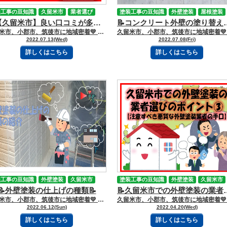
装工事の豆知識
久留米市
業者選び
塗装工事の豆知識
外壁塗装
屋根塗装
📝【久留米市】良い口コミが多い外壁塗装業者をご紹介！📝
久留米市
小郡市
劣化症状
📝コンクリート
久留米市、小郡市、筑後市に地域密着💛 久留米市諏訪野町で外壁塗装・屋根塗装をしています 三国ペイントでございます！🎶 ブログを読んで頂きありがとうございます😻 久留米市の皆様こんにちは！😊 久留米市の皆様は外壁塗装業者を選ぶ時に、何を基準に選んでいますか？ 大切な家の外壁塗装工事を任せるには、信頼できる業者に依頼したいですよね😚 最近はその指標に【口コミ】が重要視されているのはご存じでしょうか！ 口コミには実際に使ったお客様の声が反映されています📝 業者の中の人の仕事態度やアフターサービスなどが細かく書かれていることが多いので、 参考材料としてぜひ活用していただきたいです！ 今回のブログでは、久留米市の外壁塗装業者の中で良い口コミが多い優良店を紹介していきます📢 【目次】 🏠【久留米市】良い口コミが多い外壁塗装業者 優良店 📛三国ペイント📛 📛ウォールハーツ📛 📛株式会社リフヴィレッジ📛 📛リベルタ企画“LIBERTA”📛 📛株式会社九州心塗📛 🏠優良業者の選び方 🏠【久留米市】良い口コミが多い外壁塗装業者 優良店 📛三国ペイント📛 久留米市の外壁塗装業者の評判１社目は、【三国ペイント】です。 三国ペイントは、お客様に“三国ペイントに頼んで良かった”と思ってもらえるような 対応や施工を心がけて運営しています。 住宅の外壁・屋根塗装を始め、マンションやアパートなども自社請負で施工しています。 余計なマージンを省くことで高品質な施工技術と、適正な価格で提供しています。 📢お客様の声 今回、屋根塗装をしてもらいました。 他の会社でも見積をしてもらいましたが、1番丁寧で、スピーディな対応をしてくださいました。 職人さんの元気が良く、毎日挨拶と報告があって良かったです。 さすが、久留米、小郡でNO.1の会社だと思いました。 他の会社さんとの見積もり書を見比べると、すごく見やすかったですし、価格も比較的安めでした。 5つのプランを提示してくれて、各プランの塗料についてや耐久年数なども 説明してくれて分かりやすかったです。 着工中も安心して任せられました。 近所の人にもおすすめしておきます。 ありがとうございました。 初めての屋根、外壁塗装で不安もありましたが、丁寧に作業して頂き、また、 細かい所まで説明していただいたので最後まで安心してお任せできました。 営業さん、職人の皆さんも良い方ばかりで、天候が不安定な中(雨や雪)、 一生懸命作業して頂き本当にありがとうございました。 また、機会がありましたら、よろしくお願い致します。 急な仕事の依頼でしたが…お忙しい中、無理を言って施工して頂きました。 社長の対応も早く、スタッフの雰囲気もよく満足してます。 また次回もよろしくお願いします。 📢詳細情報 会社名 三国ペイント 所在地 〒８３０－００３７ 福岡県久留米市諏訪野町２３５５－１ 第１５上野ビル１階 電話番号 ０１２０－０１０－３９２ URL https://mikunikenso.com/ 📛ウォールハーツ📛 久留米市の外壁塗装業者の評判２社目は、【ウォールハーツ】です。 ウォールハーツは、下地処理を徹底し、建物の材質や立地環境に合った塗料を選定することの 大切さを踏まえた高品質な施工を提供している会社です。 📢お客様の声 お向かいのお宅の外壁塗装がステキで、こちらから頼んで紹介してもらったのがウォールハーツさんでした。 他社の見積りも考えていましたが、ウォールハーツさんとお会いした日から、 ここにお任せしようと決めていました！！ 職人さんの人柄も良く、腕も確かだと素人ながらに感じました。 オーナーさんはすごく穏やかで丁寧な方です。 智識も豊富で何よりセンスが良いです！！ 単身赴任の主人から、カラーは私が決めて良いと言われ、迷いに迷っていたところ、 私の気持ちに寄り添い、的確なアドバイスをしてくださいました。 おかげで素敵なカラーを選ぶことができ、完成したわが家は新築時とまた違ったオシャレ感が加わり、 周りからの評判も良く、期待以上の仕上がりでした。 私も主人もとっても気に入っています。 ウォールハーツさんにお願いして本当に良かったです。 ありがとうございました！！ 30年塗り替えてなかったので、瓦が心配で、補修と塗替えをして、壁も傷んでいたので、 外装を全てお願いしました。 地元の職人さんを探したいと思いこのお店に決めました。 といや雨戸、ウッドデッキも傷んでいるところをきれいにしてもらい、 新築みたいにきれいになって、住心地が良くなりました。 とても満足してます。 とても対応が良かった。 職人さん達もしっかり教育されてるように感じました。 ウォールハーツさんにお願いしてよかった!! 是非友人達にも紹介したいと思える会社でした。 この度はどうもお世話になりました。 やはり古賀さんの元職人としてのご意見は大変参考になりました。 ご提案頂いたブラウンカラーもとても気に入りました 他に何件か見積り頂いていた中でも金額も融通を効かせていただいたのでとても助かりました。 久留米市で娘夫婦も外壁塗装を考えているので、是非ウォールハーツさんのことを推薦しておこうと思います。 寒い中にもかかわらず、丁寧な仕事をしてくださった職人さん達にも感謝の気持ちをお伝えください。 📢詳細情報 会社名 ウォールハーツ 所在地 〒８３９－０８０９ 福岡県久留米市東合川３丁目２０－２８－４F 電話番号 ０９４２－２５－８７４１ URL https://wallhearts.com/ 📛株式会社リフヴィレッジ📛 久留米市の外壁塗装業者の評判３社目は、【株式会社リフヴィレッジ】です。 株式会社リフヴィレッジは、“住まいとは、そこに住む家族にとって いつまでも安心できる場所でなければならない”と考えており、 お客様の人生に長く寄り添える会社をめざしています。 📢お客様の声 今回、外壁塗装の提案をしていただき、本当に助かりました。 あのまま放置していれば、家がもっと傷んでいたはずです。 塗料の説明は丁寧でわかりやすかったです。 また、工事の進捗状況も細かく連絡していただきました。 職人の方も対応が丁寧で、安心感がありました。 仕上がりも想像以上で、とても気に入っています。 これからも、よろしくお願いします。 飛び込み営業で外壁塗装の重要性を熱弁されたので、改めて時間を取って 築20年の我が家の外壁の劣化状況を調べてもらい、このままにしておくと 雨漏りの原因になりますと説明を受け、外壁の塗り直しを頼むことにしました。 工事の打ち合わせは雑談も交えながら塗料、塗装工事の内容、日程など丁寧な説明を受けました。 施工中も工事を行う日は、工事内容や進捗状況の報告と気になることはありませんかと 尋ねられるなど気遣いもあり、安心して工事を任せることができました。 仕上がりも思った通りの色合いで高級感も増し、ご近所さんからも評判が良いようです。 外壁を塗り直した後、数年前に外壁の塗り直しをしたご近所さんから外壁の塗り直しで 雨漏りが治ったというお話を聞き、 このタイミングで外壁の塗り直しをして本当に良かったと実感しました。 築19年、そろそろ外壁塗装を考えていた時に営業の方が訪問されました。 最初は軽い気持ちで話を聴いてみました。 工事内容、塗料材質、工事日程とても分かり易く説明していただきました。 営業の方の対応もとても良かったので、工事を頼むことにしました。 いざ工事が始まると職人さんの手際対応共に良く塗装もとても綺麗に仕上がりました。 家族全員満足していますし、ご近所さんの評判も良いみたいです。 外壁の塗り替えを頼みました。 仕上がりは超満足です！ すごく綺麗で丁寧です。 作業の際も特に騒音とかもなかったので、頼んでよかったと思います。 📢詳細情報 会社名 株式会社リフヴィレッジ 所在地 〒８３０－００３３ 福岡県久留米市天神町６８－４天神亜依ビル ５F 電話番号 ０１２０－１１１－７４５ URL https://riff-village.jp/ 📛リベルタ企画“LIBERTA”📛 久留米市の外壁塗装業者の評判４社目は、【リベルタ企画“LIBERTA”】です。 リベルタ企画“LIBERTA”は、お客様のことを本当に考えて業界を変えたいという想いで、 高い技術により外壁塗装、施工の難しい高所鉄骨塗装、ビル・アパート塗装、塗り床、 大工工事、看板工事、などに取り組んでいます。 📢お客様の声 古い家の隙間埋め、塗装、天井の張り替えをお願いしました。 スタッフ皆さん気さくな方で、色々質問や要望を聞いてくださいました。 予定よりも早くきれいに仕上げて頂きありがとうございました！ また機会がありましたらよろしくお願いします。 今回、雨漏り修理でご相談しました。 他社からは、難しい案件と費用もかなり高い見積りでしたが、リベルタ企画さんは 雨漏り原因箇所の特定も素早く、施工方法を工夫して下さり費用を抑える事も出来ました。 スタッフさん方の対応も良く、また他の件でもご相談しようと思います。 ありがとうございました！ 築28年木造2階建ての住宅ですが、今回屋根コロニアル葺きと外壁サイディングの劣化で 最初は塗装塗替えを考えていたのですが、他社も含めて色々検討し工事費・ 提案力(屋根はガリバニューム鋼板)・社長さんの人柄等で、リベルタ企画さんに工事をお願いしました。 工事中も社員さんや職人さんもいい人達で、丁寧な仕事をして頂きました。 お蔭さまで大満足しています。 機会が有れば工事を考えている知り合い等の人にも、リベルタ企画さんを紹介したいと思っています。 リベルタ企画のスタッフの皆さん、本当に有難う御座いました。 自分は屋根の雨漏りで、ネットで調べ電話して見たら凄く速い対応で、 見積り作業も対応して頂きました。 屋根迄登って写真も撮って頂き保険対応もして貰い大変助かりました。 ありがとうございます。 今後も宜しくお願いします。 📢詳細情報 会社名 リベルタ企画“LIBERTA” 所在地 〒８３０－００７３ 福岡県久留米市大善寺町宮本４６７ １F 電話番号 ０９４２－６４－８６４５ URL https://ribertakikaku.com/ 📛株式会社九州心塗📛 久留米市の外壁塗装業者の評判５社目は、【株式会社九州心塗】です。 株式会社九州心塗は、“心”を込めて“塗”装いたしますというキャッチコピーを掲げ、 一級建築士、一級塗装技能士との連携による工事を行なっております。 📢お客様の声 去年の夏の時間雨量50ミリの豪雨時から雨漏りが始まりまして 今まで50年近く手を入れてなかった我が家のリフォームを今回決断しました。 一部分大正時代の古い建造物も残っている面倒な造りの家屋なのですが、 岡畑社長には大正時代の古い建具の雰囲気に合わせて上手くリフォームして頂きました! 思っていた以上の仕上がり具合いで大変感謝致しております チラシを見て社長さんに現場を見てもらいました。 社長さんは感じが良くまた塗装に関する拘りまで話してくださいました。 普通は下塗りを入れて3回の業者が多いのですが九州心塗さんは仕上げ塗りを2回塗り4回塗るとのこと、 それだけ塗膜が厚くなり長持ちします。 其の拘りに感心し屋根と外壁塗装をお願いしました。 現場も片道2時間以上の所でしたが、職人さんもキッチリ朝8時に来られ若い責任者と若い職人さんでしたが チームワークも良くそれぞれの持場を丁寧に作業して頂きました。 職人さん同士の仲が良いのは依頼する側に取っても気持ちが良いものです。 天候にも恵まれ予定より早く完了しました。 本当に綺麗に仕上げて頂き有難うございました。 また機会があればよろしくお願いします。 チラシを見て見積もりの依頼をしました。 社長さんは、明るく感じのいい人でした。 職人さん達も感じが良く、仕上がりも大変満足しました。 九州心塗さんにお願いして良かったと思います。 家の塗装は費用が結構かかるので色々と調べていましたら 九州心塗さんを見つけて見積もりを依頼しました。 社長さんが家を見に来ていただいて見積もりを作りながら素人でもわかりやすく 説明をしていただきお願い致しました。 出来上がりも想像以上で本当にお願いしてよかったです。 📢詳細情報 会社名 株式会社 九州心塗 所在地 〒８３９－０８１４ 福岡県久留米市山川追分１－５－１６ 電話番号 ０９４２－４３－６６６０ URL https://www.kyushushinto.com/ 🏠優良業者の選び方 〇相見積もりを取る：適正な価格での見積りをもらうために、 複数の業者に見積もりを依頼しましょう。 相見積もりを取ることで、悪徳業者による高額見積もりを回避できます。 〇施工実績を確認する：経験豊富な業者は信頼性が高いです。 候補に上がった業者のこれまでの施工実績を確認して、 実際の仕事の質をチェックしましょう。 〇営業マンの対応をチェックする：丁寧で親切な営業マンがいる業者を選びましょう。 難しい専門用語を並べる営業マンにも注意が必要です。 〇質問に対して具体的に対応できるか確認する：不安や疑問点があれば相談してみて、 業者側の対応をチェックしましょう。 具体的なメリット・デメリットを 説明できる業者は信頼できます。 〇資格や許可を持っているか確認する：塗装技能士や建築業の許可を持っている業者は 信頼性が高いです。 資格や許可を確認してください。 〇アフターフォローや保証内容を確認する：施工後のアフターフォローと保証内容を 確認しておきましょう。 万が一のトラブルに備えて大切です。 三国ペイントは、大切な財産であるお家🏠の塗装計画のお手伝いを、 お客様の意思を尊重しながらさせて頂いております💪✨ どうぞお気軽にご相談下さい😻 今日もブログを読んでいただきありがとうございます👍 お問合せフォームはこちら 久留米市・小郡市・鳥栖市・基山町 広川町に地域密着した三国建装自慢の 【施工事例】をぜひご覧ください★ 久留米初のショールームをオープンしました！ ぜひご来店頂き、ゆっくりお家の塗装計画を お聞かせください★ 三国ペイントは久留米市・小郡市・鳥栖市・基山町 広川町を中心として地域密着！！ 住まいのお悩み、ご相談は外壁塗装・ 屋根塗装＆雨漏り専門店の三国ペイントへ✧ 久留米ショールーム：久留米市諏訪野町2355-1 小郡オフィス：小郡市横隈1694-1 ☎フリーダイヤル：0120-010-392 WEBからのお問い合わせはこちら
2022.07.13(Wed)
2022.07.08(Fri)
詳しくはこちら
詳しくはこちら
装工事の豆知識
外壁塗装
久留米市
塗装工事の豆知識
外壁塗装
久留米市
📝外壁塗装の仕上げの種類📝
業者選び
📝久留米市での外壁塗装の業者選びのポイ
留米市、小郡市、筑後市に地域密着💛 久
2022.06.12(Sun)
2022.04.20(Wed)
詳しくはこちら
詳しくはこちら