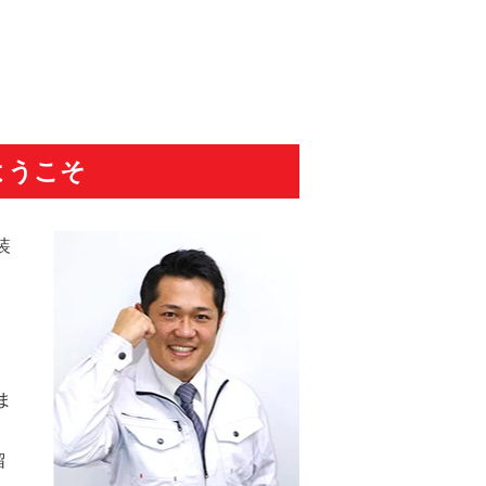
ようこそ
装
ま
留