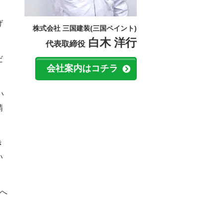
げ
株式会社 三国建装(三国ペイント)
白木 洋行
代表取締役
だ
会社案内はコチラ
い
精
き
い
へ