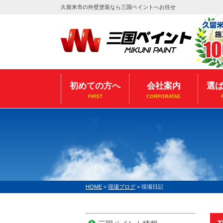
久留米市の外壁塗装なら三国ペイントへお任せ
初めての方へ
会社案内
選
FIRST
CORPORATAE
HOME
>
現場ブログ
>
現場日記