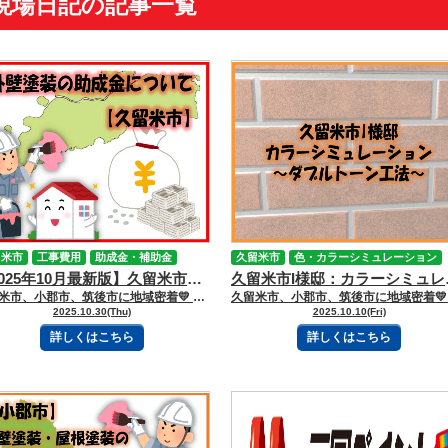
現場日記の記事一覧
留米市
工事費用
助成金・補助金
久留米市
色・カラーシミュレーション
【2025年10月最新版】久留米市の外壁塗装助成金について
久留米市I様
久留米市、小郡市、筑後市に地域密着💛 久留米市諏訪野町で外壁塗装・屋根塗装をしています 三国ペイントでございます！🎶 ブログを読んで頂きありがとうございます😻 ブログをご覧の皆様、こんにちは☀ 外壁塗装を行う際に、市区町村から助成金が支給される場合あるのをご存知でしょうか？ 助成金を活用することで、塗装工事の費用の負担を軽減することができます。 そこで今回のブログでは、久留米市の外壁塗装における助成金の現状についてお話していきます📝 【目次】 《外壁塗装における助成金とは》 《久留米市の外壁塗装の助成金の現状》 《助成金のメリットとデメリット》 《助成金の申請に必要な書類》 《まとめ》 ーーーーーｷﾘﾄﾘｾﾝーーーーー 《外壁塗装における助成金とは》 外壁塗装は、住宅所有者の大切なお家を維持・保護するために欠かせない工事になります。 国や自治体などは、住宅所有者がお家の工事を支援する目的で、 外壁塗装に関する助成金制度を設けていることがあります。 助成内容や申請条件などは、地域によって異なりますので、 地元の自治体に確認するのがおすすめです。 《久留米市の外壁塗装の助成金の現状》 ２０２５年１０月３０日現在、久留米市においては外壁塗装の助成金の制度はございません。 《助成金のメリットとデメリット》 ・外壁塗装の工事費用の負担を軽減することができる。 ・申請に関しての書類作成や手続きが必要になる。 ・助成金は地域や政策によって限られていることがあり、すべての人が助成金を受け取れるわけではない。 《助成金の申請に必要な書類》 身分証明書（パスポート、健康保険証など） 住所証明書（住民票、運転免許証など） 在住者の証明（住民票など） 建物の所有権証明書（国有地、土地家屋証書など） 建物の関係者同意書（所有者、賃貸人、管理者など） 外壁塗装の見積書 外壁塗装に関する契約書 外壁塗装費用の支払い証明（領収書など） 《まとめ》 外壁塗装の助成金制度は、お家の維持をサポートする心強い制度です。 ただし、助成金の有無や内容は自治体によって異なります。 久留米市では現時点で助成金制度はありませんが、今後新しい制度が始まる可能性もありますので、 定期的に久留米市の公式サイトなどで最新情報を確認しておきましょう！ 三国ペイントは助成金の申請サポートも行います 助成金の申請はお客様にとって時間がかかったり、手間をとらせたりすることがあります。 三国ペイントは、必要書類の準備や申請方法など、お客様のサポートをしっかり行いますので、 助成金を申請したい方はお気軽にお問い合わせください📞 ーーーーーｷﾘﾄﾘｾﾝーーーーー 三国ペイントは、大切な財産であるお家🏠の塗装計画のお手伝いを、 お客様の意思を尊重しながらさせて頂いております💪✨ どうぞお気軽にご相談下さい😻 今日もブログを読んでいただきありがとうございます👍 お問合せフォームはこちら 久留米市・小郡市・鳥栖市・基山町 広川町に地域密着した三国建装自慢の 【施工事例】をぜひご覧ください★ 久留米初のショールームをオープンしました！ ぜひご来店頂き、ゆっくりお家の塗装計画を お聞かせください★ 三国ペイントは久留米市・小郡市・鳥栖市・基山町 広川町を中心として地域密着！！ 住まいのお悩み、ご相談は外壁塗装・ 屋根塗装＆雨漏り専門店の三国ペイントへ✧ 久留米ショールーム：久留米市諏訪野町2355-1 小郡オフィス：小郡市横隈1694-1 ☎フリーダイヤル：0120-010-392 WEBからのお問い合わせはこちら
2025.10.30(Thu)
2025.10.10(Fri)
詳しくはこちら
詳しくはこちら