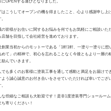
市にOPENする運びとなりました。
ずはこうしてオープンの機を得ましたこと、心より感謝申し上
す。
域の皆様がお住いに関するお悩みを何でもお気軽にご相談いた
る店舗を目指して会社経営を進めております。
社創業当初からのモットーである「1軒1軒、一塗り一塗りに想
込めて」の精神で、初心を忘れることなく今後ともより一層の
に励んでいきます。
人でも多くのお客様に塗装工事を通して感動と満足をお届けで
すよう誠心誠意のお付き合いをさせていただければ幸いでござ
す。
んな些細なご相談も大歓迎です！是非1度塗装専門ショールーム
立ち寄りください！