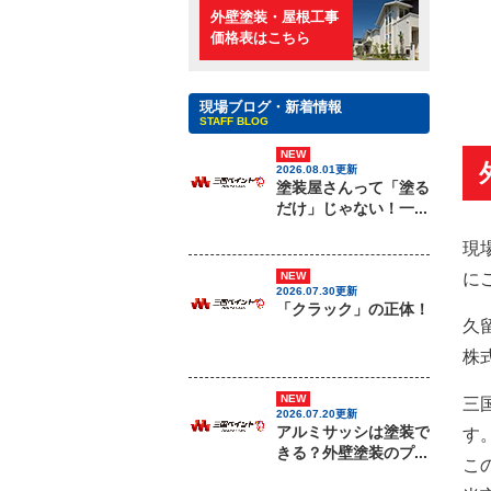
外壁塗装・屋根工事
価格表はこちら
現場ブログ・新着情報
STAFF BLOG
NEW
2026.08.01更新
塗装屋さんって「塗る
だけ」じゃない！一...
現
に
NEW
2026.07.30更新
「クラック」の正体！
久
株
NEW
三
2026.07.20更新
アルミサッシは塗装で
す
きる？外壁塗装のプ...
こ