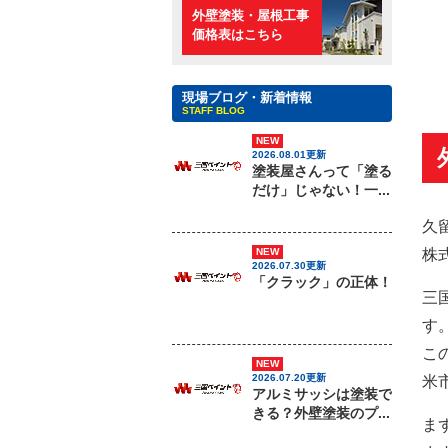
外壁塗装・屋根工事
価格表はこちら
現場ブログ・新着情報
STAFF BLOG
NEW
2026.08.01更新
塗装屋さんって「塗る
だけ」じゃない！一...
久
株
NEW
2026.07.30更新
「クラック」の正体！
三
す
こ
NEW
2026.07.20更新
米
アルミサッシは塗装で
きる？外壁塗装のプ...
ま