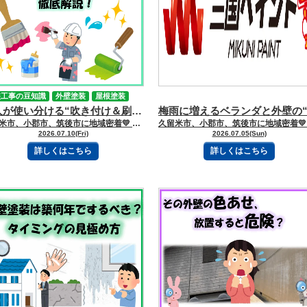
装工事の豆知識
外壁塗装
屋根塗装
職人が使い分ける“吹き付け＆刷毛塗装”
久留米市、小郡市、筑後市に地域密着💛 久留米市諏訪野町で外壁塗装・屋根塗装をしています 三国ペイントでございます！🎶 ブログを読んで頂きありがとうございます😻 みなさんこんにちは🌞外壁塗装といえば「ローラーでコロコロ塗るやつ！」というイメージが強いですが、実は現場ではそれだけではありません👷‍♂️✨ 建物の形や立地、仕上がりのデザインによって、吹き付け塗装や刷毛塗装も使い分けられています。 今日はその“職人の技の世界”を少しだけのぞいてみましょう🎨 【目次】 ※読みたい項目をクリック！ 《🎯吹き付け塗装とは？》 《🖌刷毛塗装とは？》 《🔧実はこうやって使い分けている！》 《🧠ちょっと豆知識》 《🏠なぜ今はローラーが主流？》 《👷‍♂️まとめ》 ―――――ｷﾘﾄﾘｾﾝ――――― 《🎯吹き付け塗装とは？》 吹き付け塗装は、専用の機械を使って塗料を霧のように吹きかける方法です💨 まるでスプレーアートのように仕上げていくため、見た目にも特徴があります✨ 🌈メリット ✔ 模様をつけられる（意匠性が高い）✔ 広い面を一気に塗れる✔ 工期が短くなりやすい 昔ながらの“ザラザラ模様の外壁”などは、この吹き付けで作られていることが多いです🏠 ⚠️デメリット ❌ 塗料の飛び散りが多い❌ 近隣への配慮が必須❌ 材料ロスが出やすい 風の影響も受けるため、実はかなり繊細な作業なんです。 そのため最近では、住宅よりも一部の意匠仕上げや特殊現場で使われることが多くなっています。 《🖌刷毛塗装とは？》 刷毛（はけ）塗装は、昔から使われている“手塗りの基本技術”です✨ 細かい部分を丁寧に塗るための、いわば職人の“筆”のような存在です。 🌈メリット ✔ 細かい部分に最強✔ 角や隙間までしっかり届く✔ 補修作業に向いている 雨戸の端やサッシ周りなど、「ここローラー入らない！」という場所で大活躍します👀 ⚠️デメリット ❌ ムラが出やすい❌ 仕上がりが職人の腕に左右される❌ 毛が混入することがある つまり、同じ刷毛でも“誰が使うか”で仕上がりが変わる世界です。 《🔧実はこうやって使い分けている！》 外壁塗装は「どれか1つの工法だけ」ではありません。 実際の現場では👇 👉 広い壁＝ローラー👉 凹凸や意匠＝吹き付け👉 細部・角＝刷毛 というように“役割分担”しています🏠✨ 《🧠ちょっと豆知識》 吹き付け塗装にはこんな技もあります👇 ✔ スタッコ仕上げ（ザラザラ模様）✔ リシン仕上げ（細かい砂状）✔ 吹き戻し調整（飛びすぎ防止） 実は「ただ吹くだけ」ではなく、仕上がりの模様までコントロールしているんです😲 《🏠なぜ今はローラーが主流？》 最近の住宅ではローラー塗装が多い理由👇 ✔ 飛散が少ない✔ コストが安定✔ 仕上がりが均一✔ 近隣トラブルが少ない 特に住宅密集地ではローラーの安心感が圧倒的です✨ 《👷‍♂️まとめ》 吹き付けも刷毛もローラーも、それぞれに役割があります。 大事なのは👇✔ 建物の形✔ 周囲の環境✔ 塗料の種類✔ 職人の判断力 つまり外壁塗装は「道具選び」ではなく、“組み合わせの技術”なんです🎨 同じ家でも、使う道具と職人の技術で仕上がりは大きく変わります。 もし外壁塗装を見る機会があれば、「今どの道具使ってるんだろう？」と少し思い出してみてください😊🏠✨ ―――――ｷﾘﾄﾘｾﾝ――――― 三国ペイントは、大切な財産であるお家🏠の塗装計画のお手伝いを、 お客様の意思を尊重しながらさせて頂いております💪✨ どうぞお気軽にご相談下さい😻 今日もブログを読んでいただきありがとうございます👍 お問合せフォームはこちら 久留米市・小郡市・鳥栖市・基山町 広川町に地域密着した三国建装自慢の 【施工事例】をぜひご覧ください★ 久留米初のショールームをオープンしました！ ぜひご来店頂き、ゆっくりお家の塗装計画を お聞かせください★ 三国ペイントは久留米市・小郡市・鳥栖市・基山町 広川町を中心として地域密着！！ 住まいのお悩み、ご相談は外壁塗装・ 屋根塗装＆雨漏り専門店の三国ペイントへ✧ 久留米ショールーム：久留米市諏訪野町2355-1 小郡オフィス：小郡市横隈1694-1 ☎フリーダイヤル：0120-010-392 WEBからのお問い合わせはこちら
2026.07.10(Fri)
2026.07.05(Sun)
詳しくはこちら
詳しくはこちら