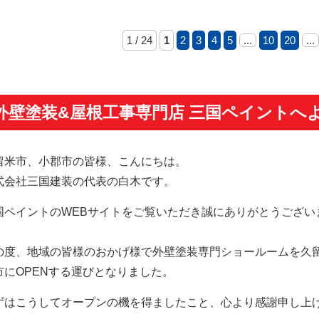
1 / 24
1
2
3
4
5
...
10
20
...
外壁塗装&屋根工事専門店 三国ペイントへ
留米市、小郡市の皆様、こんにちは。
式会社三国建装の代表の白木です。
国ペイントのWEBサイトをご覧いただき誠にありがとうござい
。
の度、地域の皆様のおかげ様で外壁塗装専門ショールームを久
市にOPENする運びとなりました。
ずはこうしてオープンの機を得ましたこと、心より感謝申し上