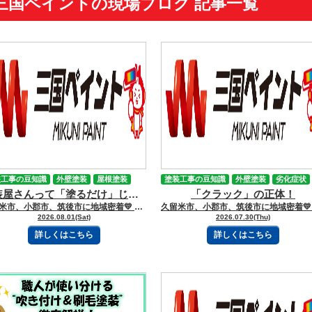
三国ペイントの現場ブログ 記事一覧
装工事の豆知識
外壁塗装
屋根塗装
塗装工事の豆知識
外壁塗装
劣化症状
塗装屋さんって「塗るだけ」じゃない！一体どうなってるの？
「クラック」の正体！
久留米市、小郡市、筑後市に地域密着💛 久留米市諏訪野町で外壁塗装・屋根塗装をしています 三国ペイントでございます！🎶 ブログを読んで頂きありがとうございます😻 「塗装屋さん」と聞くと、ハケやローラーで壁を塗っている姿を思い浮かべる方が多いかもしれません。 でも実は、塗装工事の仕事は色を塗るだけではありません。 建物を長く守るために、いろんな作業や職人さんとの連携があるんです。 【目次】 ※読みたい項目をクリック！ 《🏠まずは建物の健康チェックから！》 《👷いろんな職人さんが力を合わせる！》 《⏰職人さんは1日に何軒も走り回る？》 《🌦現場は天気との勝負！》 《🤝職人さん同士のつながりも大切》 《職人さんのスケジュール管理どうなってるの？》 《🎨塗装屋さんは、お家を守るプロ集団！》 ーーーーーｷﾘﾄﾘｾﾝーーーーー 《🏠まずは建物の健康チェックから！》 塗装前には、お家の状態をしっかり確認します。 「壁にヒビはないかな？」「雨水が入りそうな場所はないかな？」「古くなっている部分はないかな？」 まるでお家の健康診断です。 傷んでいる場所を見つけたら、そのまま塗るのではなく補修します。 ひび割れ修理 コーキング交換 サビ処理 古くなった部分の補修 きれいに塗るためには、まず土台づくりが大切なんですね。 《👷いろんな職人さんが力を合わせる！》 1つの工事でも、実はいろんな職人さんが関わることがあります。 例えば、 足場設置 → 足場業者 大規模な防水工事 → 防水業者 屋根の葺き替え → 屋根業者 雨どい交換 → 板金業者や屋根業者 サイディング張り替え → 外装業者 電気配線や照明工事 → 電気工事業者 水回り工事 → 設備業者 大工工事 → 大工 塗装専門店 塗装を中心に行う 専門外は協力業者へ依頼 技術力が高いことが多い リフォーム兼塗装店 窓口は1社 実際の工事は複数の専門業者が担当 お客さんは1社とやり取りすればよい 自社施工型の塗装店 塗装・シーリング・簡単な補修まで自社対応 大きな工事だけ外部業者に依頼 それぞれの得意分野を活かして、お家を守るチームになります。 「塗装屋さん＝塗るだけ」ではなく、 現場によっては職人たちをまとめる現場監督や窓口の役割も担っています。 施工管理が得意な塗装会社だと、 外壁塗装をきっかけに屋根・防水・雨どいなどをまとめて手配してくれることもあります。 《⏰職人さんは1日に何軒も走り回る？》 実は、塗装職人さんは基本的に1日1現場が多いんです。 塗装は、 洗浄 → 補修 → 下塗り → 中塗り → 上塗り と工程がたくさんあります。 1軒のお家にしっかり向き合って、丁寧に仕上げていきます。 ただし例外もあります。 現地調査だけ → 午前中に数軒回る 小さな補修工事 → 1日に2〜3軒回ることもある 見積もり担当者 → 1日5〜10軒以上訪問することもある 例えば三国ペイントは、 営業・現地調査担当 → 複数のお客様宅を訪問 職人 → 基本的に1現場に集中 現場管理者 → 複数の現場を巡回 という役割分担になっていることが多いです。 《🌦現場は天気との勝負！》 塗装工事では天気も大事なポイント。 雨の日は作業内容を変えたり、職人さんの予定を組み替えたりします。 「今日はここの補修」「明日は晴れるから塗装へ！」 現場管理の腕の見せどころです。 《🤝職人さん同士のつながりも大切》 塗装職人だけでは、完成しません。 他の業者の職人と信頼関係があるからこそ、いい仕事につながります。 他業者が入る場合でも、職人さんは基本的にそれぞれの担当現場で作業します。 例えば外壁塗装の現場なら、 足場業者 → 足場を組む日だけ来る シーリング業者 → 1〜2日で作業 大工 → 傷んだ木部を交換 板金業者 → 雨どいや金属部分を修理 塗装職人 → 数日〜数週間かけて塗装 というように、工程ごとに専門職が入れ替わります。 なので、他の業者の職人さんも「1日に何軒も回る」というより、 大きな工事なら1現場 小さな修理なら2〜4現場 くらいが一般的です。 また、逆もあります。 三国ペイントのような塗装会社に所属している職人さん（または専属に近い職人さん）が、 状況によっては他の会社の現場に入ることもあります。 例えば、 別のリフォーム会社から「塗装職人が足りないので手伝ってほしい」と依頼される 工務店の現場で塗装だけ担当する 協力関係のある会社の工事を応援する といった形です。 《職人さんのスケジュール管理どうなってるの？》 【現場ごとの工程表を作る】 例えば1軒の外壁塗装なら、 ○日：足場設置 ○日：高圧洗浄 ○〜○日：補修・シーリング ○日：下塗り ○〜○日：中塗り・上塗り ○日：検査・足場解体 のように予定を組みます。 【職人の予定を合わせる】 現場監督や担当者が、 塗装職人が空いているか 足場屋さんの予定 シーリング職人の予定 天気予報 などを見ながら組みます 【天気で変わる】 塗装は雨や湿気の影響を受けるので、 「明日は雨だから外壁は延期」「乾燥待ちで別作業へ変更」 みたいな調整がよくあります。 【同時に複数現場を管理する】 会社によっては、 Aさん宅 → 下塗り中 Bさん宅 → 補修中 Cさん宅 → 足場待ち みたいに何件も動いているので、管理担当が職人を割り振ります。 【職人同士も連絡を取り合う】 最近は電話だけでなく、工程表アプリやグループ連絡などで、「明日は雨なので○○へ変更」「補修終わったので次工程お願いします」のような共有をします。 つまり現場は、塗装職人さんの腕だけではなく、段取りを組む人（現場管理）の力で スムーズに進む部分が大きいです。良い会社ほど、 職人さんが作業に集中できるよう裏側で調整しています。 《🎨塗装屋さんは、お家を守るプロ集団！》 すごいですね。 一体、１軒に何社、何人の人がかかわっているんでしょう？ 新しい色に変えるだけではなく、傷んだ部分を見つけ、直し、未来のために守る。 塗装屋さんの仕事は、実はとても奥が深い仕事なんです。 今日も職人さんたちは、1軒1軒のお家と向き合っています😊 ―――――ｷﾘﾄﾘｾﾝ――――― 三国ペイントは、大切な財産であるお家🏠の塗装計画のお手伝いを、 お客様の意思を尊重しながらさせて頂いております💪✨ どうぞお気軽にご相談下さい😻 今日もブログを読んでいただきありがとうございます👍 お問合せフォームはこちら 久留米市・小郡市・鳥栖市・基山町 広川町に地域密着した三国建装自慢の 【施工事例】をぜひご覧ください★ 久留米初のショールームをオープンしました！ ぜひご来店頂き、ゆっくりお家の塗装計画を お聞かせください★ 三国ペイントは久留米市・小郡市・鳥栖市・基山町 広川町を中心として地域密着！！ 住まいのお悩み、ご相談は外壁塗装・ 屋根塗装＆雨漏り専門店の三国ペイントへ✧ 久留米ショールーム：久留米市諏訪野町2355-1 小郡オフィス：小郡市横隈1694-1 ☎フリーダイヤル：0120-010-392 WEBからのお問い合わせはこちら
2026.08.01(Sat)
2026.07.30(Thu)
詳しくはこちら
詳しくはこちら