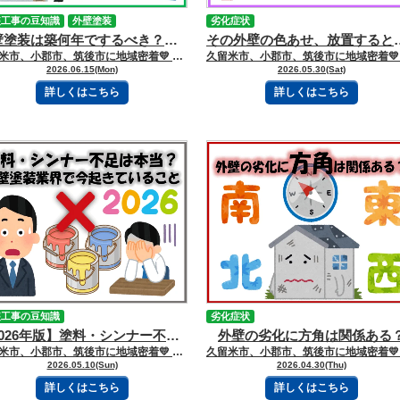
装工事の豆知識
外壁塗装
劣化症状
外壁塗装は築何年でするべき？タイミングの見極め方
その外壁の色あ
久留米市、小郡市、筑後市に地域密着💛 久留米市諏訪野町で外壁塗装・屋根塗装をしています 三国ペイントでございます！🎶 ブログを読んで頂きありがとうございます😻 「外壁塗装は築何年で行うべきなのだろう？」と疑問に思う方は多いでしょう。 外壁塗装の適切な時期は建物の状態や使用されている塗料によって異なりますが、 目安となる年数や劣化のサインを知っておくことで、最適なタイミングを判断しやすくなります。 【目次】 ※読みたい項目をクリック！ 《実際のタイミングの見極め方》 【こんな症状が出たら要注意】 《外壁材によって塗装時期は変わる》 《立地環境によって劣化スピードは変わる》 《点検だけでも受ける価値はある》 ーーーーーｷﾘﾄﾘｾﾝーーーーー 《実際のタイミングの見極め方》 一般的に、外壁塗装の1回目の目安は築8〜12年と言われています。 しかし、実際には築年数だけで判断するのは危険です。 なぜなら、使用されている塗料や建物の立地環境によって 劣化スピードが大きく異なるからです。 例えば、アクリル塗料の耐久年数は約5〜7年、 ウレタン塗料は約7〜10年、シリコン塗料は約10〜15年が目安です。 また、海沿いや日当たりの強い場所では劣化が早まることもあります。 そこで重要になるのが、外壁から出る劣化サインです。 【こんな症状が出たら要注意】 ・外壁を触ると白い粉が付く（チョーキング現象） ・色あせが目立つ ・コケやカビが発生している ・ひび割れがある ・コーキングが割れている ・塗膜が剥がれている これらは外壁の防水性能が低下しているサインです。 一方で、築10年以上経っていても劣化症状が少なく、 塗膜の機能が残っている場合は、すぐに塗装が必要ないケースもあります。 大切なのは「築何年だから塗装する」ではなく、 「今の外壁がどんな状態なのか」を確認することです。 適切なタイミングで塗装を行うことで、建物を長持ちさせ、 将来的な修繕費用を抑えることにつながります。 まずは専門業者による点検を受けて、現在の状態を把握することから始めましょう。 《外壁材によって塗装時期は変わる》 外壁塗装のタイミングは、使用されている外壁材によっても異なります。 現在の住宅で最も多く使われている窯業系サイディングは、 デザイン性に優れている一方で、防水機能の多くを塗膜に頼っています。 そのため、塗膜が劣化すると水分を吸収しやすくなり、反りや浮きの原因になることがあります。 一方、モルタル外壁は継ぎ目が少ないため見た目は美しいですが、 経年劣化によるひび割れが発生しやすい特徴があります。 小さなひび割れでも放置すると雨水の侵入口になるため注意が必要です。 また、金属サイディングは比較的耐久性が高いものの 傷が付くとサビが発生する可能性があります。 このように、外壁材ごとに注意すべきポイントが異なるため、 塗装時期も一律ではありません。 《立地環境によって劣化スピードは変わる》 同じ時期に建てられた住宅でも、立地環境によって外壁の傷み方は大きく変わります。 例えば海沿いの地域では潮風の影響を受けやすく、塩害によって劣化が早まることがあります。 また、南向きの外壁は紫外線を強く受けるため色あせが進みやすく、 北側の外壁は日当たりが悪いためコケやカビが発生しやすい傾向があります。 そのため「ご近所が塗装したからうちも塗装時期」 と考えるのではなく、自宅の状態を確認することが大切です。 《点検だけでも受ける価値はある》 「まだ塗装するか決めていない」という方でも、まずは点検だけ受けてみるのがおすすめです。 プロが確認すると、自分では気づかない細かなひび割れやコーキングの劣化を発見できることがあります。 特に築10年前後の住宅は、一度状態を把握しておくだけでも 今後のメンテナンス計画が立てやすくなります。 塗装は決して安い工事ではありません。だからこそ、 適切なタイミングを見極めるために定期的な点検を活用しましょう。 ーーーーーｷﾘﾄﾘｾﾝーーーーー 三国ペイントは、大切な財産であるお家🏠の塗装計画のお手伝いを、 お客様の意思を尊重しながらさせて頂いております💪✨ どうぞお気軽にご相談下さい😻 今日もブログを読んでいただきありがとうございます👍 お問合せフォームはこちら 久留米市・小郡市・鳥栖市・基山町 広川町に地域密着した三国建装自慢の 【施工事例】をぜひご覧ください★ 久留米初のショールームをオープンしました！ ぜひご来店頂き、ゆっくりお家の塗装計画を お聞かせください★ 三国ペイントは久留米市・小郡市・鳥栖市・基山町 広川町を中心として地域密着！！ 住まいのお悩み、ご相談は外壁塗装・ 屋根塗装＆雨漏り専門店の三国ペイントへ✧ 久留米ショールーム：久留米市諏訪野町2355-1 小郡オフィス：小郡市横隈1694-1 ☎フリーダイヤル：0120-010-392 WEBからのお問い合わせはこちら
2026.06.15(Mon)
2026.05.30(Sat)
詳しくはこちら
詳しくはこちら
装工事の豆知識
劣化症状
【2026年版】塗料・シンナー不足は本当？外壁塗装業界で今起きていること
外壁の劣化に方角は関係ある
久留米市、小郡市、筑後市に地域密着💛 久留米市諏訪野町で外壁塗装・屋根塗装をしています 三国ペイントでございます！🎶 ブログを読んで頂きありがとうございます😻 「そろそろ外壁塗装を考えようと思っていたのに、 最近“塗料不足”や“材料価格高騰”のニュースを見て不安になった…」 そんな方も多いのではないでしょうか。 実際、２０２６年現在、塗装業界ではこれまでにないほど材料供給が不安定になっています💦 特にシンナーや一部塗料、防水材、シーリング材などで納期遅延や価格高騰が発生しており、 工事現場にも少しずつ影響が出始めています。 しかし、「もう塗装工事ができない」というわけではありません！ 今回は、なぜ塗料不足が起きているのか、実際の現場ではどのような影響があるのか、 そして今後外壁塗装を検討するうえで大切なポイントについて、解説していきます📝 【目次】 ※読みたい項目をクリック！ 《なぜ塗料やシンナーが不足しているのか？》 《実際の工事現場で起きていること》 【工期が延びるケースが増えている】 【水性塗料への切り替えが増えている】 【見積価格が変動しやすくなっている】 《「今すぐ契約」ではなく「今のうちに相談」が大切》 《三国ペイントが大切にしていること》 《まとめ》 ーーーーーｷﾘﾄﾘｾﾝーーーーー 《なぜ塗料やシンナーが不足しているのか？》 今回の背景には、国際情勢の変化による原材料不足があります。 塗料やシンナーの多くは、石油を精製して作られる「ナフサ」を原料としています。 しかし２０２６年に入り、中東情勢の悪化によってホルムズ海峡周辺の物流が不安定になり、 原材料の輸入や流通に大きな影響が出ています。 その結果、現在塗装業界では以下のような状況が起きています👇🏻 ・シンナーの供給不足 ・一部塗料の出荷制限 ・シーリング材や防水材の納期遅延 ・塗料価格の高騰 ・副資材不足（缶・ビニール・養生材など） ・物流コスト上昇 特に、シンナーを使用する「弱溶剤系塗料」は影響を受けやすく、 塗料メーカーによっては一部商品の受注制限が始まっています。 《実際の工事現場で起きていること》 【工期が延びるケースが増えている】 以前であれば数日で届いていた材料が、現在では「納期未定」となる材料が多々あります。 特に、 ・特殊な色 ・高耐久塗料 ・一部メーカー製品 ・弱溶剤形塗料 などは、通常より手配に時間がかかる場合があります。 そのため、 ・着工時期の調整 ・工期延長 ・使用材料の変更 などをご相談させていただくケースが増えています。 【水性塗料への切り替えが増えている】 現在、比較的供給が安定しているのが「水性塗料」です。 以前は「油性塗料の方が長持ちする」というイメージを持たれていましたが、 近年の水性塗料は非常に高性能になっており、耐久性１５〜２０年クラスの商品も増えています。 また、水性塗料には、 ・臭いが少ない ・環境負荷が低い ・近隣配慮しやすい といったメリットもあります。 そのため現在では、建物状態に応じて水性塗料をご提案するケースが増えています。 【見積価格が変動しやすくなっている】 材料価格が短期間で変動しているため、以前よりも見積書の有効期限が短くなっています。 ※これは塗装店側の都合ではなく、仕入れ価格自体が変動しているためです。 そのため現在は、 ・見積有効期限 ・使用材料 ・施工範囲 ・保証内容 などを、以前以上に丁寧に確認することが重要になっています。 《「今すぐ契約」ではなく「今のうちに相談」が大切》 こうした状況を聞くと、「すぐ工事しないといけないの？」と不安になる方もいらっしゃると思います。 しかし、大切なのは焦って契約することではありません。 まずは現在のお住まいの状態を確認し、 ・今すぐ工事が必要なのか ・少し様子を見られる状態なのか ・どの程度劣化が進んでいるのか を把握することが重要です。 《三国ペイントが大切にしていること》 材料不足や価格高騰が続く中でも、私たちは品質を妥協しません。 塗料を規定以上に薄めたり、不適切な代用品で施工したりすることは、 建物本来の耐久性を損なう原因になります。 そのため、 ・材料状況の事前確認 ・適切な工法提案 ・無理のない工期設定 ・正直なご説明 を徹底し、お客様が納得したうえで工事を進められるよう心掛けています。 私たちは、ただ工事を受注することではなく、 お客様の大切なお住まいを長く守ることを第一に考えています。 《まとめ》 ２０２６年現在、塗装業界では塗料やシンナー、防水材などの供給不安や価格高騰が発生しており、 これまで以上に材料価格や納期が不安定な状況となっています。 しかし、必要以上に不安になる必要はありません✖ 大切なのは、まず現在のお住まいの状態を正しく把握し、 早めに相談することで将来の選択肢を持っておくこと、そして信頼できる業者を選ぶことです👌🏻 「今すぐ工事が必要なのか知りたい」「メンテナンスはいつ頃考えればいいのか相談したい」 「現在の劣化状況を確認したい」とお考えの方は、まずはお気軽にご相談ください📞 ーーーーーｷﾘﾄﾘｾﾝーーーーー 三国ペイントは、大切な財産であるお家🏠の塗装計画のお手伝いを、 お客様の意思を尊重しながらさせて頂いております💪✨ どうぞお気軽にご相談下さい😻 今日もブログを読んでいただきありがとうございます👍 お問合せフォームはこちら 久留米市・小郡市・鳥栖市・基山町 広川町に地域密着した三国建装自慢の 【施工事例】をぜひご覧ください★ 久留米初のショールームをオープンしました！ ぜひご来店頂き、ゆっくりお家の塗装計画を お聞かせください★ 三国ペイントは久留米市・小郡市・鳥栖市・基山町 広川町を中心として地域密着！！ 住まいのお悩み、ご相談は外壁塗装・ 屋根塗装＆雨漏り専門店の三国ペイントへ✧ 久留米ショールーム：久留米市諏訪野町2355-1 小郡オフィス：小郡市横隈1694-1 ☎フリーダイヤル：0120-010-392 WEBからのお問い合わせはこちら
2026.05.10(Sun)
2026.04.30(Thu)
詳しくはこちら
詳しくはこちら