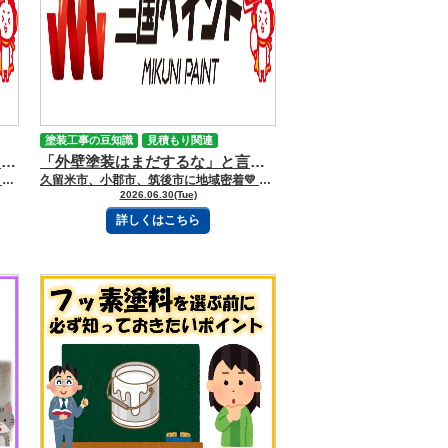
塗装工事の豆知識
見積もり関連
梅雨に増えるベランダと外壁の“カビ・コケ撃退完全ガイド”
「外壁塗装はまだするな」と言われたら？本当に塗装が必要なサインとは
久留米市、小郡市、筑後市に地域密着💛 久留米市諏訪野町で外壁塗装・屋根塗装をしています 三国ペイントでございます！🎶 ブログを読んで頂きありがとうございます😻 さあ、梅雨の時期になりました。ジメジメ…蒸し蒸し… 「外壁に黒い点々が出てきた…」「ベランダの隅が緑っぽい…」梅雨の時期になると、そんなお悩みが増えてきます。 雨の日が続くと、家の外まわりは湿気がたまりやすくなります。実はその黒ずみ、 ただの汚れではなくカビやコケが原因かもしれません。 今回は、外壁塗装のプロ目線で、梅雨に増えるカビ・コケの正体や対策について、 分かりやすくご紹介します！ 【目次】 ※読みたい項目をクリック！ 《梅雨はカビ・コケにとって最高の季節？》 《黒ずみの正体は？外壁に発生する“困った住人”》 《外壁の防水力が弱ると、カビ・コケが増える？》 《自分で掃除する時の注意点》 《外壁塗装でできるカビ・コケ対策》 《黒ずみを見つけたら早めの点検を》 《まとめ》 ーーーーーｷﾘﾄﾘｾﾝーーーーー 《梅雨はカビ・コケにとって最高の季節？》 ジメジメした梅雨。人にとっては少し憂うつな季節ですが、カビやコケにとっては“成長しやすい環境”です。 雨が多く湿度が高い時期は、外壁やベランダに水分が残りやすくなります。 特に、 日当たりが悪い北側の外壁 雨だれが残りやすい場所 風通しの悪いベランダ 植木や物置で影になる部分 は要注意です。 気付いたときには、黒ずみや緑色の汚れが広がっていることもあります。 《黒ずみの正体は？外壁に発生する“困った住人”》 外壁やベランダに付く汚れの正体は、主に、 カビ コケ 藻（も） ホコリや排気ガスなどの汚れ です。 中でもカビやコケは、湿気や水分を利用して少しずつ広がります。 「壁の一部分だけ汚れている」という場合も、 そこだけ水が乾きにくいなど、原因が隠れていることがあります。 《外壁の防水力が弱ると、カビ・コケが増える？》 新しい外壁は塗装によって表面が守られています。 しかし年月が経つと、紫外線や雨風の影響で塗膜が少しずつ劣化します。 すると外壁が水分を吸いやすくなり、カビやコケが付きやすい状態に。 梅雨の長雨は、そんな外壁の弱点を見つけるタイミングでもあります。 「前はこんな汚れなかったのに…」という変化は、外壁からのメンテナンスサインかもしれません。 《自分で掃除する時の注意点》 軽い汚れなら、水洗いや外壁用の洗剤で対応できる場合もあります。 ただし、ゴシゴシ強くこするのは避けましょう。 表面の塗膜を傷つけると、外壁の防水性能が落ちてしまう可能性があります。 また、高圧洗浄機を近くから当てるのも注意が必要です。 「きれいにしたい！」という気持ちが、外壁へのダメージにつながることもあります。 《外壁塗装でできるカビ・コケ対策》 外壁塗装では、まず高圧洗浄で汚れやカビ、コケをしっかり落とします。 そのうえで、外壁の状態に合わせた塗料選びが大切です。 最近では、 防カビ性能のある塗料 防藻性能のある塗料 汚れが付きにくい塗料 など、長く美観を保つための塗料もあります。 梅雨前後は、外壁の状態を確認する良い機会です。 《黒ずみを見つけたら早めの点検を》 外壁の黒ずみは、単なる見た目の問題ではなく、建物の状態を知らせるサインかもしれません。 カビやコケを放置すると、汚れが広がったり、外壁の劣化につながったりする場合があります。 雨が多い梅雨こそ、お家の外まわりをチェックするチャンス。 「この汚れは落ちる？」「塗装が必要？」と気になったら、早めに専門業者へ相談しましょう。 大切なお家を守る外壁だからこそ、定期的なお手入れで長くきれいに保っていきましょう。 《まとめ》 梅雨の時期は湿気が増え、外壁やベランダにカビ・コケが発生しやすくなります。 黒ずみはただの汚れに見えても、外壁の防水性能が低下しているサインの場合があります。 日当たりや風通しの悪い場所は特に注意し、早めにチェックすることが大切です。 また、無理な掃除や強い洗浄は外壁を傷める原因になることもあります。 外壁塗装では、汚れを落とすだけでなく、防カビ・防藻性能のある塗料で再発予防も可能です。 梅雨は、お家の健康診断をする良いタイミング。小さな黒ずみを見逃さず、住まいを長く美しく守っていきましょう。 ーーーーーｷﾘﾄﾘｾﾝーーーーー 三国ペイントは、大切な財産であるお家🏠の塗装計画のお手伝いを、 お客様の意思を尊重しながらさせて頂いております💪✨ どうぞお気軽にご相談下さい😻 今日もブログを読んでいただきありがとうございます👍 お問合せフォームはこちら 久留米市・小郡市・鳥栖市・基山町 広川町に地域密着した三国建装自慢の 【施工事例】をぜひご覧ください★ 久留米初のショールームをオープンしました！ ぜひご来店頂き、ゆっくりお家の塗装計画を お聞かせください★ 三国ペイントは久留米市・小郡市・鳥栖市・基山町 広川町を中心として地域密着！！ 住まいのお悩み、ご相談は外壁塗装・ 屋根塗装＆雨漏り専門店の三国ペイントへ✧ 久留米ショールーム：久留米市諏訪野町2355-1 小郡オフィス：小郡市横隈1694-1 ☎フリーダイヤル：0120-010-392 WEBからのお問い合わせはこちら
久留米市、小郡市、筑後市に地域密着💛 久留米市諏訪野町で外壁塗装・屋根塗装をしています 三国ペイントでございます！🎶 ブログを読んで頂きありがとうございます😻 前回のブログでは、外壁塗装を行うタイミングの見極め方についてご紹介しました。 では、実際に塗装業者へ相談した際、 「まだ塗装しなくても大丈夫ですよ」と言われたらどう感じるでしょうか。 逆に不安になってしまう方も少なくありません。外壁塗装はタイミングを間違えると、 余計な費用や建物の劣化につながる可能性があるため、判断には注意が必要です。では、塗装が本当に必要なサインとはどのようなものなのでしょうか。 【目次】 ※読みたい項目をクリック！ 《外壁塗装はまだするな？適切なタイミングと危険な劣化症状》 《今すぐ工事しないと危険です」に注意》 《外壁塗装を放置すると修繕費が高くなることも》 《信頼できる業者を選ぶポイント》 ーーーーーｷﾘﾄﾘｾﾝーーーーー 《外壁塗装はまだするな？適切なタイミングと危険な劣化症状》 信頼できる業者ほど必要のない工事を無理に勧めない傾向があります。 外壁塗装は決して安い工事ではありません。 そのため、塗膜の性能が十分残っている状態で塗装を行うと、 まだ使える塗料を無駄にしてしまうことがあります。 例えば、 ・高耐久塗料が使用されている ・劣化症状がほとんどない ・防水性能が維持されている このような場合は、塗装時期を少し先延ばしにした方が合理的なケースもあります。 しかし、「まだ大丈夫」と放置してはいけない症状もあります。 【すぐに相談したい劣化症状】 ・チョーキング現象 ・ひび割れ（クラック） ・塗膜の剥がれや膨れ ・コーキングの劣化 ・広範囲のカビやコケ これらを放置すると、雨水が建物内部へ侵入し、雨漏りや構造材の腐食につながる可能性があります。 さらに劣化が進むと、塗装だけでは対応できず、外壁材の張り替えが必要になることもあります。 外壁塗装は建物の見た目をきれいにするためだけではありません。 大切な住まいを雨や紫外線から守り、建物の寿命を延ばすための重要なメンテナンスです。 「まだするな」と言われた場合は、その理由をしっかり確認し、 納得できる説明を受けることが大切です。 焦って契約する必要はありませんが、気になる症状がある場合は早めに専門家へ相談しましょう。 《今すぐ工事しないと危険です」に注意》 外壁塗装を検討していると、突然訪問してきた業者から 「このままだと雨漏りしますよ」「今すぐ工事しないと大変なことになります」 と言われるケースがあります。 もちろん本当に劣化が進行している場合もありますが、 その場で契約を迫られた場合は慎重になることが大切です。 信頼できる業者であれば、写真や調査結果を見せながら劣化状況を説明し、 なぜ工事が必要なのかを分かりやすく説明してくれます。 不安をあおるだけで具体的な根拠がない場合は、一度別の業者にも相談してみましょう。 《外壁塗装を放置すると修繕費が高くなることも》 「まだ大丈夫だろう」と放置していると、 塗装だけで済んだはずの工事が大掛かりな修繕工事になる場合があります。 例えば、ひび割れから雨水が侵入すると外壁内部の下地材が傷み、 外壁の張り替え工事が必要になることがあります。 塗装工事であれば数十万円から百万円程度で済むケースでも、 張り替え工事になるとさらに高額になる可能性があります。 そのため、外壁塗装は費用がかかる工事ではありますが、 将来の大きな出費を防ぐための予防メンテナンスとも言えます。 《信頼できる業者を選ぶポイント》 外壁塗装で後悔しないためには業者選びも重要です。 ・現地調査を丁寧に行う ・写真を使って説明してくれる ・見積もり内容が明確 ・保証内容を説明してくれる ・質問にしっかり答えてくれる こうしたポイントを満たしている業者は安心して相談しやすいでしょう。 また、1社だけで決めるのではなく、 複数社から見積もりを取り比較することで適正価格や工事内容を把握しやすくなります。 外壁塗装は家を守るための大切な工事です。「まだ大丈夫」と言われても、 「今すぐ工事です」と言われても、 その理由をしっかり確認しながら納得できる判断をすることが大切です。 判断基準にされやすい、’’値段が安い’’で決めるのもおすすめしません。 高すぎても安すぎても良くない…と言われても判断基準に困ってしまいますね。 何にこだわっているのか、よりお客様の立場で考えているかなど、 また、必要なことをしっかり提案してくれているかどうかも判断基準の参考にしてみてください。 ーーーーーｷﾘﾄﾘｾﾝーーーーー 三国ペイントは、大切な財産であるお家🏠の塗装計画のお手伝いを、 お客様の意思を尊重しながらさせて頂いております💪✨ どうぞお気軽にご相談下さい😻 今日もブログを読んでいただきありがとうございます👍 お問合せフォームはこちら 久留米市・小郡市・鳥栖市・基山町 広川町に地域密着した三国建装自慢の 【施工事例】をぜひご覧ください★ 久留米初のショールームをオープンしました！ ぜひご来店頂き、ゆっくりお家の塗装計画を お聞かせください★ 三国ペイントは久留米市・小郡市・鳥栖市・基山町 広川町を中心として地域密着！！ 住まいのお悩み、ご相談は外壁塗装・ 屋根塗装＆雨漏り専門店の三国ペイントへ✧ 久留米ショールーム：久留米市諏訪野町2355-1 小郡オフィス：小郡市横隈1694-1 ☎フリーダイヤル：0120-010-392 WEBからのお問い合わせはこちら
2026.06.30(Tue)
詳しくはこちら