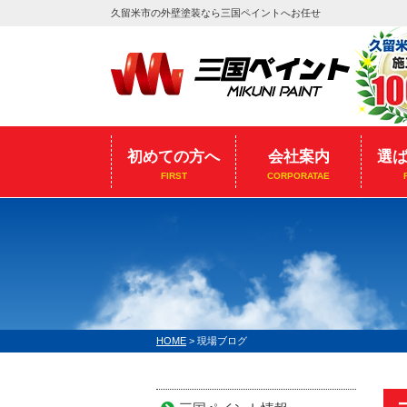
久留米市の外壁塗装なら三国ペイントへお任せ
初めての方へ
会社案内
選
FIRST
CORPORATAE
HOME
>
現場ブログ