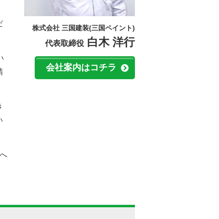
だ
株式会社 三国建装(三国ペイント)
白木 洋行
代表取締役
い
会社案内はコチラ
精
き
い
へ