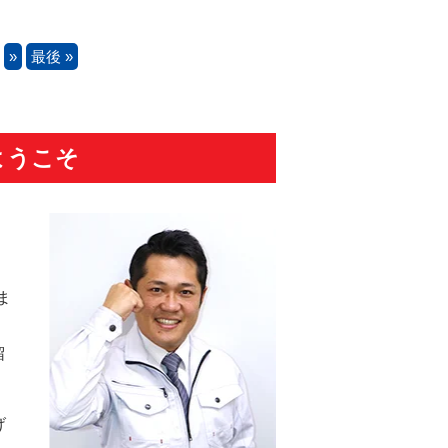
»
最後 »
ようこそ
ま
留
げ