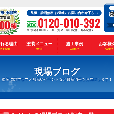
見積・診断無料 お気軽にお問い合わせ下さい
0120-010-392
受付時間 10:00～18:00（毎週日曜日定休、他不定休）
ばれる理由
塗装メニュー
施工事例
お客様
REASON
MENU
WORKS
VOICE
現場ブログ
塗装に関するマメ知識やイベントなど最新情報をお届けします！