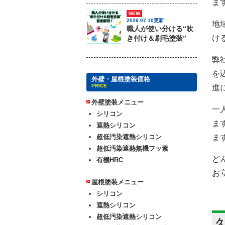
ま
NEW
2026.07.10更新
地
職人が使い分ける“吹
け
き付け＆刷毛塗装”
弊
を
外壁・屋根塗装価格
PRICE
進
外壁塗装メニュー
一
シリコン
ま
遮熱シリコン
超低汚染遮熱シリコン
ま
超低汚染遮熱無機フッ素
ど
有機HRC
お
屋根塗装メニュー
シリコン
遮熱シリコン
超低汚染遮熱シリコン