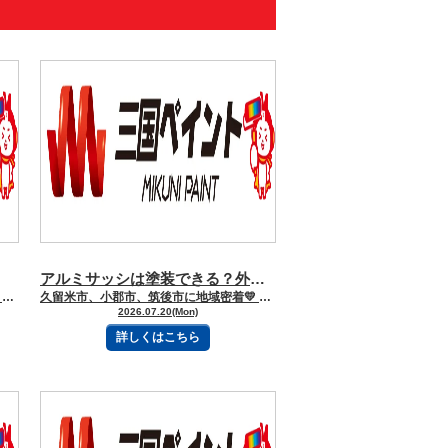
アルミサッシは塗装できる？外壁塗装のプロが解説する施工方法と注意点
久留米市、小郡市、筑後市に地域密着💛 久留米市諏訪野町で外壁塗装・屋根塗装をしています 三国ペイントでございます！🎶 ブログを読んで頂きありがとうございます😻 放っておくと雨漏り一直線！ 「クラックって聞いたことはあるけど、結局なに？」外壁の話になると、必ず出てくるこの言葉。 実はクラック＝ひび割れのことで、お家の“健康状態”を教えてくれるサインなんです🔍 ただし一口にひび割れと言っても、全部が危険というわけではありません。種類によって“今すぐ直すべきもの”と“経過観察でOKなもの”があるんです。 今回は、現場でよく見るクラックをわかりやすく整理していきます😊 【目次】 ※読みたい項目をクリック！ 《🐾クラックの種類と原因》 【①構造クラック（いちばん危険⚠️）】 【②ヘアクラック（よく見る細いひび）】 【③縁切れクラック（工事の継ぎ目トラブル）】 【④乾燥クラック（細かすぎて見えにくい）】 《🧠クラックができる“本当の理由”》 《🛠️補修方法はどうするの？》 《🎨実は塗装は“見た目”以上に重要》 《🏁まとめ｜ひび割れは「小さいうち」が勝負》 ―――――ｷﾘﾄﾘｾﾝ――――― 《🐾クラックの種類と原因》 外壁のクラックは大きく4種類に分かれます👇 【①構造クラック（いちばん危険⚠️）】 これは建物の“骨組みに関わる可能性があるひび割れ”です。 ✔ 幅0.3mm以上✔ 深さが5mm以上✔ 基礎や外壁を貫くような割れ 原因は👇・地震や地盤の動き・建物の不均等な沈み（不同沈下）・構造的な負荷 このクラックは「ただのひび」ではなく、建物そのもののSOSサイン🚨 放置すると雨水が入り込み、鉄筋のサビ・コンクリートの劣化につながります。 【②ヘアクラック（よく見る細いひび）】 一番よく見かける“細い線状のひび”です。 ✔ 幅0.3mm以下（髪の毛レベル）✔ 表面だけの浅いひび 原因👇・塗膜の経年劣化・紫外線や熱による伸縮・モルタルの乾燥収縮 これはすぐに建物が危険になるものではありませんが、放置すると徐々に広がることがあります。 イメージとしては「肌の乾燥ひび割れ」に近い状態です💦 【③縁切れクラック（工事の継ぎ目トラブル）】 少し専門的ですが、施工中の“タイミング問題”で起きるひび割れです。 原因👇・塗装途中で作業が中断・乾いた部分と新しく塗った部分の境目 この“つなぎ目”にストレスがかかることでひびが入ります。 特にモルタル外壁で見られやすい現象です。 【④乾燥クラック（細かすぎて見えにくい）】 ほとんど目視では気づかないレベルの細かいひびです。 原因👇・水分の蒸発による収縮・乾燥による外壁の縮み 「え？どこにあるの？」というレベルですが、塗膜の劣化サインとしては重要です👀 《🧠クラックができる“本当の理由”》 実はクラックの原因はひとつではありません👇 ✔ 紫外線ダメージ✔ 雨・風・気温差✔ 建物の動き（揺れ）✔ 施工時の条件✔ 経年劣化 つまり外壁は毎日“少しずつ疲れている”状態なんです。 【⚠️放置するとどうなる？】 「小さいひびだから大丈夫でしょ」は危険です💦 クラックを放置すると👇 ・雨水が内部に侵入・鉄筋がサビる・外壁が浮く・剥がれる・カビ・コケの発生・最悪、雨漏り 特に0.3mm以上のクラックは“要注意ライン”と覚えておくと安心です。 《🛠️補修方法はどうするの？》 状態によって方法は変わります👇 【🧴軽度（ヘアクラック】） ・フィラー補修・微弾性塗料でカバー 👉そのまま塗装で対応できるケースが多いです 【🧱中〜重度（構造クラック）】 ・Uカット処理・シーリング充填・再塗装 👉ひびを“埋めて終わり”ではなく、再発防止が重要 《🎨実は塗装は“見た目”以上に重要》 外壁塗装は色を変えるだけではなく👇 ✔ 防水機能を守る✔ ひび割れを抑える✔ 外壁の寿命を延ばす という“建物の保護膜”の役割があります。 《🏁まとめ｜ひび割れは「小さいうち」が勝負》 クラックは放置すればするほど大きくなります。 でも逆に言えば👇 ✔ 早期発見 → 軽い補修でOK✔ 放置 → 大規模工事に発展 という分かりやすい特徴があります。 「これひび割れかな？」と思った時点で、すでにチェックする価値ありです👀 お家の外壁は毎日頑張っているので、たまには“健康診断”してあげてくださいね😊🏠 ―――――ｷﾘﾄﾘｾﾝ――――― 三国ペイントは、大切な財産であるお家🏠の塗装計画のお手伝いを、 お客様の意思を尊重しながらさせて頂いております💪✨ どうぞお気軽にご相談下さい😻 今日もブログを読んでいただきありがとうございます👍 お問合せフォームはこちら 久留米市・小郡市・鳥栖市・基山町 広川町に地域密着した三国建装自慢の 【施工事例】をぜひご覧ください★ 久留米初のショールームをオープンしました！ ぜひご来店頂き、ゆっくりお家の塗装計画を お聞かせください★ 三国ペイントは久留米市・小郡市・鳥栖市・基山町 広川町を中心として地域密着！！ 住まいのお悩み、ご相談は外壁塗装・ 屋根塗装＆雨漏り専門店の三国ペイントへ✧ 久留米ショールーム：久留米市諏訪野町2355-1 小郡オフィス：小郡市横隈1694-1 ☎フリーダイヤル：0120-010-392 WEBからのお問い合わせはこちら
久留米市、小郡市、筑後市に地域密着💛 久留米市諏訪野町で外壁塗装・屋根塗装をしています 三国ペイントでございます！🎶 ブログを読んで頂きありがとうございます😻 突然ですが、「アルミサッシって塗装できるの？」と思ったことはありませんか？ 外壁や屋根は定期的に塗装メンテナンスを行う方が多いですが、 アルミサッシについては「古くなったら交換するもの」と考えている方も少なくありません。 しかし実は、アルミサッシも適切な下地処理と専用の塗料を使用することで、 塗装によるメンテナンスが可能です。 今回は、意外と知られていないアルミサッシ塗装について、なぜ難しいのか、 施工方法、注意点などを詳しくご紹介します。 【目次】 ※読みたい項目をクリック！ 《アルミサッシの塗装が難しい理由》 《長持ちする仕上がりには下地処理が重要》 《アルミサッシ塗装の施工手順》 《アルミサッシは交換より塗装がおすすめの場合も》 《DIYではなくプロ施工がおすすめな理由》 《まとめ》 ーーーーーｷﾘﾄﾘｾﾝーーーーー 《アルミサッシの塗装が難しい理由》 アルミは軽くて丈夫、サビにくいという特徴があるため、 多くの建物で使用されています。 一方で、塗装をする場合には注意が必要な素材です。 その理由は、アルミの表面が滑らかで、 一般的な塗料が密着しにくいためです。 下処理を十分に行わずに塗装すると、 ・塗料が剥がれる・数ヶ月で浮きが発生する・傷がつきやすくなる などのトラブルにつながる可能性があります。 そのため、アルミサッシ塗装で最も重要なのは「塗る前の準備」です。 《長持ちする仕上がりには下地処理が重要》 アルミサッシの塗装では、まず表面の汚れや油分をきれいに取り除きます。 長年のホコリ、排気ガス、手垢などが残っていると、塗料がしっかり密着しません。 その後に行うのが「ケレン作業」と呼ばれる表面処理です。 サンドペーパーなどでアルミ表面を適度に整えることで、 塗料が密着しやすい状態を作ります。 一見すると小さな工程に見えますが、この作業を丁寧に行うかどうかで、 塗装の耐久性は大きく変わります。 《アルミサッシ塗装の施工手順》 実際の施工は、以下のような流れで行います。 ① 養生作業 まずはガラスや周囲の壁など、塗料が付いてはいけない部分を保護します。 きれいな仕上がりにするためには、細かな部分への配慮が欠かせません。 ② 専用プライマーの塗布 アルミには専用の下塗り材を使用します。 プライマーには、アルミと塗料をつなぐ接着剤のような役割があります。 この工程を省くと、塗膜の剥がれにつながるため非常に重要です。 ③ 上塗り塗装 専用塗料を使用し、薄く均一に塗り重ねていきます。 一度で厚く塗ると、液だれやムラの原因になるため、「薄く数回」が基本です。 《アルミサッシは交換より塗装がおすすめの場合も》 アルミサッシが古くなった場合、「交換しかない」と思われる方もいます。 しかし、状態によっては塗装で十分きれいに改善できるケースもあります。 塗装なら、 ・色あせを改善できる・建物の印象を変えられる・交換より費用を抑えられる場合がある などのメリットがあります。 「サッシの劣化が気になるけれど、交換までは考えていない」という方には、塗装という選択肢もおすすめです。 《DIYではなくプロ施工がおすすめな理由》 小さな範囲であればDIYで塗装することも可能ですが、アルミは密着性の確保が難しい素材です。 下地処理や塗料選びを間違えると、せっかく塗装しても短期間で剥がれてしまうことがあります。 特に外から見えるサッシは仕上がりの差が目立つため、 長くきれいな状態を保ちたい場合は専門業者への依頼がおすすめです。 《まとめ》 アルミサッシは塗装できないと思われがちですが、専用の下地処理と塗料を使用することで、美しく生まれ変わらせることができます。 大切なのは、ただ塗るのではなく、素材に合わせた正しい施工を行うことです。 三国ペイントでは、外壁や屋根だけでなく、建物全体の状態を確認し、最適なメンテナンス方法をご提案しています。 ーーーーーｷﾘﾄﾘｾﾝーーーーー 三国ペイントは、大切な財産であるお家🏠の塗装計画のお手伝いを、 お客様の意思を尊重しながらさせて頂いております💪✨ どうぞお気軽にご相談下さい😻 今日もブログを読んでいただきありがとうございます👍 お問合せフォームはこちら 久留米市・小郡市・鳥栖市・基山町 広川町に地域密着した三国建装自慢の 【施工事例】をぜひご覧ください★ 久留米初のショールームをオープンしました！ ぜひご来店頂き、ゆっくりお家の塗装計画を お聞かせください★ 三国ペイントは久留米市・小郡市・鳥栖市・基山町 広川町を中心として地域密着！！ 住まいのお悩み、ご相談は外壁塗装・ 屋根塗装＆雨漏り専門店の三国ペイントへ✧ 久留米ショールーム：久留米市諏訪野町2355-1 小郡オフィス：小郡市横隈1694-1 ☎フリーダイヤル：0120-010-392 WEBからのお問い合わせはこちら
2026.07.20(Mon)
詳しくはこちら