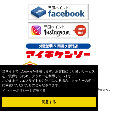
当サイトではCookieを使用します。お客様により良いサービス
をご提供するため、クッキーを利用しています。
このまま当ウェブサイトをご利用になる場合、クッキーの使用
に同意いただいたものとみなされます。
Copyright ©2026外壁塗装&屋根工事専門店 三国ペイント. All Rights Reserved.
クッキーポリシーを確認する
同意する