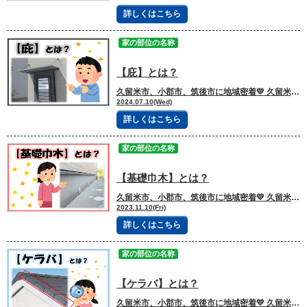
詳しくはこちら
家の部位の名称
【庇】とは？
久留米市、小郡市、筑後市に地域密着💛 久留米市諏訪野町で外壁塗装・屋根塗装をしています 三国ペイントでございます！🎶 ブログを読んで頂きありがとうございます😻 ブログをご覧の皆さん、こんにちは🌞 【庇】と聞いて、どういうものか思いつきますか？ 皆さんのお家にも庇があるかもしれませんね😊 本日は、庇の役割についてお話しします📝 【目次】 ※読みたい項目をクリック！ 《庇とは？》 《庇の役割》 １．雨よけ ２．直射日光を遮断する ３．汚れを防ぐ 《庇の種類》 《庇の素材と特徴》 《庇の劣化とメンテナンス方法》 《まとめ》 ーーーーーｷﾘﾄﾘｾﾝーーーーー 《庇とは？》 【庇】は、玄関ポーチやベランダ、窓の上に突き出すように設置された小屋根のことをいいます。 古来より受け継がれてきた日本家屋に欠かせない部位の１つになります。 《庇の役割》 １．雨よけ 雨の日の玄関前（エントランス）で、傘をたたんだり鞄から鍵を取り出す際に 濡れてしまうことがあります。 そういった時に庇があれば雨に濡れません。 また、窓を開けた状態で雨が降ってきても、窓の上に庇があれば部屋に雨が入り込みにくくなります。 ２．直射日光を遮断する 日本の日差しは、夏は真上近くから差し込み、冬は斜めから差し込むというように、 季節により差し込む角度が変化します。 庇があれば、夏の真上からの日差しを遮ることができます。 日差しが差し込むとカーテン等の窓際にある家具の劣化や色あせが早くなったり、 エアコンの効き目が悪くなりますが、庇があればこれらを防ぐことができます。 ３．汚れを防ぐ 外壁は雨だれやほこりによって汚れが付着してしまいます。 雨染みがあることで建物の美観を大きく損なわれてしまいます。 ですが、庇が付いていればサッシ廻りの汚れや窓ガラスの汚れなどは軽減されます。 《庇の種類》 【陸庇（ろくひさし）】 傾斜のない平らな屋根のことを「陸屋根」と呼ぶように 陸庇も下部が水平で上部は水はけのために緩い勾配がついた屋根形状になっています。 柱や間柱の側面に庇の型板を釘で打ち付けて設置します。 後付けの場合は、サイディングの外壁材の上からビスで打ち込んでから柱や間柱に固定します。 【腕木庇（うでぎひさし）】 柱や壁から突き出した腕木によって支えられている庇のことです。 柱や壁に開けたほぞ穴に腕木を差し込んだ上にだし桁をのせ、垂木を渡し屋根下地の野地板を貼るため 腕木が庇部分を支えているような形状をしています。 《庇の素材と特徴》 【木製庇】 水に強く腐食しにくいヒバ等で骨組みに使用されることが多く、 屋根部分に関してはガルバリウム銅板等の金属板で仕上げるというのが一般的です。 【アルミニウム庇】 現在主流！ 軽い・加工しやすい耐久性・耐食性に優れているアルミニウムは自動車の部品、 サッシやサーバー、飲料水の缶などいろんな場面で活用されています。 また、デザイン性が高く、表面の仕上げによっては表情が変わったりもするところが アルミニウムの特徴になります。 【ガルバリウム庇】 金属製の中でもサビにくく熱に強い等、耐摩耗性に優れた建材になります。 デザイン性は賛否両論がありますが、和と洋ぢちらとも相性がいいのも特徴です。 【ガラス庇】 透明感があり主張しすぎないデザインが人気で耐水性や耐風性も優れています。 玄関ドア上部に使用されることが多いです。 【ポリカーボネート庇】 軽量で劣化しにくいポリカーボネートは庇としてよく利用されます。 ポリカーボネートは透明で、庇の下でも暗くなりにくいという特徴があります。 強度は金属に劣るため、取付部品や補強材には金属が使われます。 《庇の劣化とメンテナンス方法》 庇の主な劣化症状として挙げられるのが表面の変色、塗装の剥がれ・色褪せです。 ☝🏻は塗膜が劣化しているサインになりますので、庇の保護機能が低下している状態になります。 このような場合は、塗装によるメンテナンスが必要になります。 また、木製の庇は長期間にわたって雨水や湿気を受けることで腐食が進行しやすく、 金属製の庇でも錆が発生して強度の低下・穴あきの原因になります。 ☝🏻の状態で塗装をしたとしても、元々あった腐食やサビが進行することで、 また早期に劣化症状として出てきてしまいます。 このような場合は、庇屋根のカバー工法（庇の板金巻き）や、庇交換工事が必要となります！ 《まとめ》 庇は、雨や日差しを防ぐだけでなく、外壁や窓まわりの汚れを軽減し、 建物の美観や快適性を守る重要な役割を担っています⭐ 日本の気候に適した建築要素として、古くから住まいに取り入れられてきた理由も、 こうした実用性の高さにあるからです。 庇も外壁や屋根と同じように劣化していきますので、 塗装工事やメンテナンスを行う際に、一度チェックしてみてください🔍 ーーーーーｷﾘﾄﾘｾﾝーーーーー 三国ペイントは、大切な財産であるお家🏠の塗装計画のお手伝いを、 お客様の意思を尊重しながらさせて頂いております💪✨ どうぞお気軽にご相談下さい😻 今日もブログを読んでいただきありがとうございます👍 お問合せフォームはこちら 久留米市・小郡市・鳥栖市・基山町 広川町に地域密着した三国建装自慢の 【施工事例】をぜひご覧ください★ 久留米初のショールームをオープンしました！ ぜひご来店頂き、ゆっくりお家の塗装計画を お聞かせください★ 三国ペイントは久留米市・小郡市・鳥栖市・基山町 広川町を中心として地域密着！！ 住まいのお悩み、ご相談は外壁塗装・ 屋根塗装＆雨漏り専門店の三国ペイントへ✧ 久留米ショールーム：久留米市諏訪野町2355-1 小郡オフィス：小郡市横隈1694-1 ☎フリーダイヤル：0120-010-392 WEBからのお問い合わせはこちら
2024.07.10(Wed)
詳しくはこちら
家の部位の名称
【基礎巾木】とは？
久留米市、小郡市、筑後市に地域密着💛 久留米市諏訪野町で外壁塗装・屋根塗装をしています 三国ペイントでございます！🎶 ブログを読んで頂きありがとうございます😻 外壁塗装を検討する際、多くの方は「外壁」や「屋根」に目が向きがちです👀 しかし、建物の土台部分である【基礎巾木（きそはばき）】の塗装も、 実は非常に重要なメンテナンスのひとつです。 今回のブログでは、基礎巾木についてご紹介していきます📝 【目次】 ※読みたい項目をクリック！ 《基礎巾木とは》 《なぜ基礎巾木塗装が必要なのか》 【美観の維持】 【コンクリートの劣化防止】 【防カビ・防藻効果】 《基礎巾木を放置するとどうなる？》 《まとめ》 ーーーーーｷﾘﾄﾘｾﾝーーーーー 《基礎巾木とは》 基礎巾木とは、建物の基礎コンクリートの立ち上がり部分を仕上げた箇所で、 地面と外壁の境目にあたります。 普段あまり意識されない部分ですが、実際には ・雨水の跳ね返り ・湿気 ・紫外線 といった影響を受けやすい場所になります。 《なぜ基礎巾木塗装が必要なのか》 【美観の維持】 基礎部分は汚れが付きやすく、黒ずみやひび割れが目立ちやすい箇所です。 塗装を行うことで、建物全体の印象が引き締まり、外観の美しさを保つことができます。 【コンクリートの劣化防止】 コンクリートはそのままだと水分を吸収しやすく、劣化の原因になります。 塗装によって保護することで、中性化や凍害を防ぎ、基礎の耐久性を高めることができます。 【防カビ・防藻効果】 湿気がこもりやすい基礎部分は、カビや苔が発生しやすい環境です。 専用塗料を使用することで、防カビ・防藻効果が期待できます。 ーー 基礎巾木と虫の影響について ーーーーーーーーーーーーーーーー 「基礎まわりに虫が集まる」といったお悩みが多々見受けられます。 基礎巾木自体が虫のエサになることはありませんが、 劣化を放置することで虫害のリスクが高まる可能性があります。 シロアリ コンクリート自体は食べられませんが、ひび割れや隙間があると侵入経路となり、 床下の木材被害につながる恐れがあります。 ムカデ・ダンゴムシ 湿気を好む虫は基礎周辺に集まりやすい傾向があります。 防水性を高めることで、発生を抑える効果が期待できます。 ーーーーーーーーーーーーーーーーーーーーーーーーーーーーーーーー 《基礎巾木を放置するとどうなる？》 基礎巾木のメンテナンスを放置すると以下のようなリスクがあります👇🏻 ・ひび割れが進行し見た目が悪化 ・雨水の浸透による基礎の劣化 ・白華現象（エフロレッセンス）の発生 ・シロアリや湿気を好む虫の侵入リスク増加 ・建物全体の耐久性低下 外壁がきれいになったしても、基礎部分が汚れていると建物全体の印象が損なわれてしまうので、 外壁塗装と一緒のタイミングでメンテナンスをするのをおすすめします。 《まとめ》 基礎巾木塗装は、単なる見た目の改善ではなく、 建物の耐久性や住環境を守るために欠かせない重要な工事です💪🏻 特に、ひび割れや湿気を放置すると虫害の原因にもつながるため、早めの対策が大切です。 外壁塗装を検討する際は、ぜひ基礎部分の状態にも目を向けてみてください👀 ーーーーーｷﾘﾄﾘｾﾝーーーーー 三国ペイントは、大切な財産であるお家🏠の塗装計画のお手伝いを、 お客様の意思を尊重しながらさせて頂いております💪✨ どうぞお気軽にご相談下さい😻 今日もブログを読んでいただきありがとうございます👍 お問合せフォームはこちら 久留米市・小郡市・鳥栖市・基山町 広川町に地域密着した三国建装自慢の 【施工事例】をぜひご覧ください★ 久留米初のショールームをオープンしました！ ぜひご来店頂き、ゆっくりお家の塗装計画を お聞かせください★ 三国ペイントは久留米市・小郡市・鳥栖市・基山町 広川町を中心として地域密着！！ 住まいのお悩み、ご相談は外壁塗装・ 屋根塗装＆雨漏り専門店の三国ペイントへ✧ 久留米ショールーム：久留米市諏訪野町2355-1 小郡オフィス：小郡市横隈1694-1 ☎フリーダイヤル：0120-010-392 WEBからのお問い合わせはこちら
2023.11.10(Fri)
詳しくはこちら
家の部位の名称
【ケラバ】とは？
久留米市、小郡市、筑後市に地域密着💛 久留米市諏訪野町で外壁塗装・屋根塗装をしています 三国ペイントでございます！🎶 ブログを読んで頂きありがとうございます😻 屋根の形状や構造について調べていると、「ケラバ」という言葉を見かけたことはありませんか？ 普段の生活ではあまり聞き慣れない建築用語のため、 「どの部分のこと？」「どんな役割があるの？」と疑問に感じる方も多いでしょう。 今回のブログでは、ケラバについてご紹介していきます📝 【目次】 ※読みたい項目をクリック！ 《ケラバとは》 《ケラバの役割》 【日当たりの調整】 【外壁の劣化を抑える】 【雨漏りの防止】 《ケラバのメンテナンス方法》 《まとめ》 ーーーーーｷﾘﾄﾘｾﾝーーーーー 《ケラバとは》 切妻屋根や片流れ屋根の側面から外側に張り出している部分は、「ケラバ」と呼ばれます。 ケラバは特定の屋根材の名称ではなく、屋根の“位置”や“部位”を示す建築用語です。 一般的には、屋根材のほかに破風板や水切り板金などで覆われている部分を指します。 《ケラバの役割》 【日当たりの調整】 ケラバがあることで、外壁や窓に直射日光が当たる量をコントロールすることができます。 もしケラバが全くない場合、夏場は強い日差しが直接室内に入り込み、 特に２階の室温や湿度が上がりやすくなります。 一方でケラバがあると、夏は強い日差しを遮り、 冬は太陽の位置が低くなるため光を取り込みやすくなります。 【外壁の劣化を抑える】 外壁は、雨や紫外線の影響によって徐々に劣化していきます。 ケラバがあることで、これらが外壁に直接当たるのを軽減できるため、 劣化の進行を抑える効果があります。 結果として、外壁の寿命を延ばすことにもつながります。 【雨漏りの防止】 ケラバ周辺は屋根の取り合い部分でもあり、雨水が入り込みやすい箇所の一つです。 適切に雨仕舞い（防水処理）されていることで、屋根内部への水の侵入を防ぎ、 雨漏りのリスクを低減します。 《ケラバのメンテナンス方法》 スレート屋根などに使われるケラバ板金は、 屋根材の下に敷かれているルーフィング（防水シート）の上から取り付けられます。 さらに、外壁側へ向けて板金をL字型に折り曲げることで、 雨水が内部へ入り込まないような構造になっています。 スレート屋根に使われるケラバ板金は、釘やビスの浮き、板金のめくれや変形が原因で、 雨水が入り込みやすくなります。 その結果、放置すると雨漏りにつながるリスクがあるため、劣化箇所があれば 補修を行います。 一方で、瓦屋根の場合はケラバ板金を使用せず、「袖瓦」と呼ばれるケラバ専用の瓦を用いて 水切り処理を行います。 瓦がズレていたり外れている場合は整然と並べ直し、破損しているものは取り替えます。 セメント瓦やコンクリート瓦の場合、屋根塗装を行う際に ケラバ部分の瓦もあわせて塗り替えるのが一般的です。 ただし、既存の瓦がすでに廃番となっているケースでは、同等の代替品を使用するか、 状況によっては屋根全体の葺き替えが必要になることもあります。 《まとめ》 ケラバは、屋根の端に位置する重要な部分であり、見た目だけでなくお家を守るうえで 大切な役割を担っています⭐ 日差しの調整による室内環境の快適化、外壁の劣化軽減、そして雨漏りの防止など、 さまざまな機能を持っているため、決して軽視できる部分ではありません👀 ケラバの役割や構造を正しく理解し、適切なメンテナンスを行うことで、 大切なお家を長く安心して守っていきましょう。 ーーーーーｷﾘﾄﾘｾﾝーーーーー 三国ペイントは、大切な財産であるお家🏠の塗装計画のお手伝いを、 お客様の意思を尊重しながらさせて頂いております💪✨ どうぞお気軽にご相談下さい😻 今日もブログを読んでいただきありがとうございます👍 お問合せフォームはこちら 久留米市・小郡市・鳥栖市・基山町 広川町に地域密着した三国建装自慢の 【施工事例】をぜひご覧ください★ 久留米初のショールームをオープンしました！ ぜひご来店頂き、ゆっくりお家の塗装計画を お聞かせください★ 三国ペイントは久留米市・小郡市・鳥栖市・基山町 広川町を中心として地域密着！！ 住まいのお悩み、ご相談は外壁塗装・ 屋根塗装＆雨漏り専門店の三国ペイントへ✧ 久留米ショールーム：久留米市諏訪野町2355-1 小郡オフィス：小郡市横隈1694-1 ☎フリーダイヤル：0120-010-392 WEBからのお問い合わせはこちら