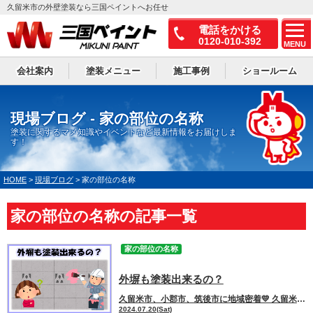
久留米市の外壁塗装なら三国ペイントへお任せ
電話をかける
0120-010-392
MENU
会社案内
塗装メニュー
施工事例
ショールーム
現場ブログ - 家の部位の名称
塗装に関するマメ知識やイベントなど最新情報をお届けしま
す！
HOME
>
現場ブログ
>
家の部位の名称
家の部位の名称の記事一覧
家の部位の名称
外塀も塗装出来るの？
久留米市、小郡市、筑後市に地域密着💛 久留米市諏訪野町で外壁塗装・屋根塗装をしています 三国ペイントでございます！🎶 ブログを読んで頂きありがとうございます😻 外壁や屋根を塗装して綺麗な外観を保っていたとしても 塀などにコケやサビ、汚れが付着していると全体的に見た時にアンバランスですよね😓 前回、外壁・屋根の塗装工事をされた方で、 『今回は塀や門扉の塗装をしたいです！！』という方もいらっしゃいました。 高圧洗浄をするだけでも汚れが落ちるため綺麗になりますが 塗装をすると保護されるため長持ちすることができますし、 色を変えることで更におしゃれな外観にすることができます😄 【目次】 ※読みたい項目をクリック！ 《外塀も塗装でキレイに！》 【塗装前にひび割れや欠けの補修をしよう】 【カラーチェンジ事例】 《外塀を塗装するときの注意点》 １．外塀の建材のチェック ２．塗装の剥がれや膨れに注意 《まとめ》 ーーーーーｷﾘﾄﾘｾﾝーーーーー 《外塀も塗装でキレイに！》 コンクリートやブロック塀は黒ずみ古ぼけてきたり、コケが発生するといったお家も あるかと思います。 ☝🏻の写真のように、高圧洗浄をした後、単色で塗装するだけでも雰囲気を変えることができます。 【塗装前にひび割れや欠けの補修をしよう】 ひび割れや欠けてしまった外塀も補修することはできます。 モルタルやシーリングを使って補修した後に全体的に塗装を行うことで 補修の後も目立つことはありません。 【カラーチェンジ事例】 これまでの色と違う色にすることもできます！ 外壁の色に合わせて塀の色を塗装される方が多いです。 外壁と正反対の色にされるのもアクセントになっておしゃれになります。 《外塀を塗装するときの注意点》 １．外塀の建材のチェック お家の門や塀にどんな建材が使われているかをチェックしましょう。 建材によって塗料も異なるため 適切でなければ耐用年数が短くなります。 ☝🏻の図のようにコンクリート部分と金属部分があるのに、 どちらも同じ塗料で塗装する業者には注意が必要になります。 ２．塗装の剥がれや膨れに注意 外塀に使われるブロックやコンクリートは水が染み込みやすい建材になります。 水から水蒸気に変わると体積が約１６００倍ほど膨張します。 塗装を行っても、地面から水分を吸収してしまうため剥がれや膨れを生じてしまうことがあります。 そのために、透湿性の高い塗料を使用することが必要になります。 《まとめ》 ブロック塀やコンクリート塀は、黒ずみやコケが目立ってきても、 塗装によってきれいにすることができます✨ 高圧洗浄と補修を行ったうえで塗装することで、雰囲気が大きく変わり、 外壁に合わせた色やアクセントカラーも楽しめます👀 塗装の際は、建材に合った塗料選びが重要になってきますので、 必ずプロの方に相談しましょう📞 ーーーーーｷﾘﾄﾘｾﾝーーーーー 三国ペイントは、大切な財産であるお家🏠の塗装計画のお手伝いを、 お客様の意思を尊重しながらさせて頂いております💪✨ どうぞお気軽にご相談下さい😻 今日もブログを読んでいただきありがとうございます👍 お問合せフォームはこちら 久留米市・小郡市・鳥栖市・基山町 広川町に地域密着した三国建装自慢の 【施工事例】をぜひご覧ください★ 久留米初のショールームをオープンしました！ ぜひご来店頂き、ゆっくりお家の塗装計画を お聞かせください★ 三国ペイントは久留米市・小郡市・鳥栖市・基山町 広川町を中心として地域密着！！ 住まいのお悩み、ご相談は外壁塗装・ 屋根塗装＆雨漏り専門店の三国ペイントへ✧ 久留米ショールーム：久留米市諏訪野町2355-1 小郡オフィス：小郡市横隈1694-1 ☎フリーダイヤル：0120-010-392 WEBからのお問い合わせはこちら
2024.07.20(Sat)