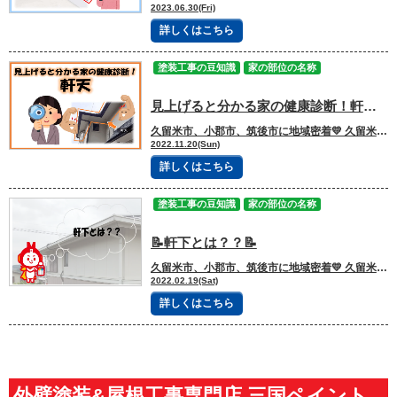
2023.06.30(Fri)
詳しくはこちら
塗装工事の豆知識
家の部位の名称
見上げると分かる家の健康診断！軒天（のきてん）
久留米市、小郡市、筑後市に地域密着💛 久留米市諏訪野町で外壁塗装・屋根塗装をしています 三国ペイントでございます！🎶 ブログを読んで頂きありがとうございます😻 普段、家の外観を見るときって「外壁」や「屋根の色」に目がいきがちですよね👀でも実は、ちょっと視線を上に上げると見える“ある場所”が、お家の健康を左右しているんです。 それが今回の主役👇👉 軒天（のきてん） 「どこそれ？」と思った方も多いかもしれませんが、実はかなり重要な付帯部なんです🏠✨ 【目次】 ※読みたい項目をクリック！ 《🪜軒天ってどこのこと？》 《🌬️実はめちゃくちゃ働いている！軒天の役割》 【☔ 雨・紫外線から家を守る】 【🔥 火災の延焼ストッパー】 【🌬️ 屋根裏の換気機能】 【🎨見た目を整える仕上げ】 《⚠️ 軒天が出している劣化サイン》 《🧰 軒天の補修方法》 《意外と多いトラブル“侵入問題🐦”》 《🏠軒天は“家の健康診断ポイント”》 《🧑‍🔧まとめ｜見上げるだけで家の状態が分かる場所》 🏡三国ペイントからひとこと ーーーーーｷﾘﾄﾘｾﾝーーーーー 《🪜軒天ってどこのこと？》 軒天とは、屋根が外壁から飛び出した部分の“裏側の天井”のことです。 つまり👇✔ 屋根の裏側✔ ベランダやバルコニーの下側✔ 軒先の見えない部分 ここが全部「軒天」です👀 普段はあまり意識しない場所ですが、家を下から見上げると必ずある“縁の下の力持ち”なんです。 《🌬️実はめちゃくちゃ働いている！軒天の役割》 軒天はただの“板”ではありません。ちゃんと理由があって存在しています💡 【☔ 雨・紫外線から家を守る】 軒天があることで👇・雨の吹き込みを防ぐ・外壁への直撃を減らす・紫外線ダメージを軽減 結果として、外壁や屋根の寿命がグッと伸びます✨ 【🔥 火災の延焼ストッパー】 もし火事が起きたとき、軒天がないと… 👉 窓から屋根裏へ一気に火が回る危険があります💦 軒天はこの“空気の通り道”を減らして、延焼スピードを抑える役割があります。 【🌬️ 屋根裏の換気機能】 軒天には小さな換気口が付いていることが多く👇・湿気を外に逃がす・結露を防ぐ・カビの発生を抑える 屋根裏の空気を“循環させる装置”のような役割です🏠 【🎨見た目を整える仕上げ】 もし軒天がなかったら… 👉 屋根の骨組みが丸見え😳 それを隠してスッキリ見せるのも大事な役割です。 《⚠️ 軒天が出している劣化サイン》 実は軒天は、家の中でも“異変が出やすい場所”です。 👇要注意サインはこちら ✔ 黄ばみ・色あせ✔ シミ（雨漏りの可能性大）✔ 剥がれ・浮き✔ 黒カビ・コケ✔ 小さな穴（害虫・小動物侵入の危険） 特に怖いのが👇👉 シミ＝雨漏りの入口 屋根や外壁のトラブルが、最終的に軒天に現れるケースが多いです。 《🧰 軒天の補修方法》 劣化の状態によって、対応方法は変わります👇 【🎨 塗装メンテナンス】 軽度の色あせ・汚れならこれでOK👉 美観回復＋保護力アップ 【🪵重ね張り（カバー工法）】 既存の軒天を残して上から施工👉 コストを抑えつつ強化できる方法 【🔨張り替え工事】 穴・腐食がある場合はこれ👉 根本から新品に交換 《意外と多いトラブル“侵入問題🐦”》 軒天に穴が空くと、実はこんなことも起きます👇 ・鳥が巣を作る・ハチが入り込む・ネズミが屋根裏へ侵入 「気づいたら屋根裏が住まいになっていた…」なんてケースもあります😨 《🏠軒天は“家の健康診断ポイント”》 軒天は普段目立たないですが、実は👇 ✔ 雨漏りのサイン✔ 屋根の劣化サイン✔ 湿気トラブルのサイン が全部集まる“観察ポイント”です👀✨ 《🧑‍🔧まとめ｜見上げるだけで家の状態が分かる場所》 軒天はただの天井ではなく👇 👉 雨・風・火・湿気から家を守る多機能パーツです🏠✨ しかも劣化すると、外壁や屋根より先に“異変のサイン”を出してくれることもあります。 🏡三国ペイントからひとこと 「外壁は気にするけど、軒天は見たことがない」という方はとても多いです。 でも実はそこが一番“家の状態が分かる場所”だったりします👀 少しでも👇・色が変・シミがある・剥がれてるかも と感じたら、早めの点検がおすすめです✨ 三国ペイントでは、軒天だけのチェックも大歓迎です😊 三国ペイントは、大切な財産であるお家🏠の塗装計画のお手伝いを、 お客様の意思を尊重しながらさせて頂いております💪✨ どうぞお気軽にご相談下さい😻 今日もブログを読んでいただきありがとうございます👍 お問合せフォームはこちら 久留米市・小郡市・鳥栖市・基山町 広川町に地域密着した三国建装自慢の 【施工事例】をぜひご覧ください★ 久留米初のショールームをオープンしました！ ぜひご来店頂き、ゆっくりお家の塗装計画を お聞かせください★ 三国ペイントは久留米市・小郡市・鳥栖市・基山町 広川町を中心として地域密着！！ 住まいのお悩み、ご相談は外壁塗装・ 屋根塗装＆雨漏り専門店の三国ペイントへ✧ 久留米ショールーム：久留米市諏訪野町2355-1 小郡オフィス：小郡市横隈1694-1 ☎フリーダイヤル：0120-010-392 WEBからのお問い合わせはこちら
2022.11.20(Sun)
詳しくはこちら
塗装工事の豆知識
家の部位の名称
📝軒下とは？？📝
久留米市、小郡市、筑後市に地域密着💛 久留米市諏訪野町で外壁塗装・屋根塗装をしています 三国ペイントでございます！🎶 ブログを読んで頂きありがとうございます😻 みなさん、こんにちは🌞 大場です！ 目次 軒下とは 軒の役割 －水が建物内部へ侵入するのを防ぐ －日差しを遮ることができるため建物の劣化を防ぐことができる －デザイン性を高める 軒天（軒下天井）は外壁塗装の御見積の際などでよく耳にすることがあるかと思いますが 軒下はあまり聞かれないかと思います😄 本日は軒下についてお話していきます。 🌟軒下とは 『軒』は屋根の端、張り出している部分のことです。 『軒下』はその軒の下の空間のことを言います。 🌟軒の役割とは？？ 近年では軒のない住宅が増えてきていますが、お家を綺麗に長く保つためには大切な役割を 担っています。 〇水が建物内部へ侵入するのを防ぐ ⇒軒下があることで雨水などの水分が屋根を伝い、建物内部へ侵入するのを防ぐことができます。 また、外壁と屋根の接合部分は異素材なので雨水が侵入しやすい箇所になります。 しかし、軒があることによって接合部分が雨から守ることができ、雨漏り防止にもなります。 水分が建物内部に侵入してしまうと腐敗やカビの原因になってしまい、劣化にも繋がるので 軒下の役割は重要です。 〇日差しを遮ることができるため建物の劣化を防ぐことができる ⇒『軒』があることで外壁に影を作り紫外線から外壁を守ることができます。 そのため、夏場の室内温度の上昇や日差しで家具が劣化することを防ぐことができます。 外壁の劣化原因の１つとして日光も当てはまるため、軒があることで 日光から保護してくれる役割もあります。 〇デザイン性を高める 『軒』はお家のデザイン性を高める役目があり、 軒の設置や形次第によってすてきな家に仕上げることができます。 ただ、はじめにお話ししたように近年では『軒』のないお家が増えてきています。 『軒』がなく、木造住宅の場合、湿気や雨で外壁や柱が水分を必要以上に吸収してしまいます。 水分を吸収してしまうと劣化や腐食が早まり雨漏りが起きやすくなります。 三国ペイントは、大切な財産であるお家🏠の塗装計画のお手伝いを、 お客様の意思を尊重しながらさせて頂いております💪✨ どうぞお気軽にご相談下さい😻 今日もブログを読んでいただきありがとうございます👍 お問合せフォームはこちら 久留米市・小郡市・鳥栖市・基山町 広川町に地域密着した三国建装自慢の 【施工事例】をぜひご覧ください★ 久留米初のショールームをオープンしました！ ぜひご来店頂き、ゆっくりお家の塗装計画を お聞かせください★ 三国ペイントは久留米市・小郡市・鳥栖市・基山町 広川町を中心として地域密着！！ 住まいのお悩み、ご相談は外壁塗装・ 屋根塗装＆雨漏り専門店の三国ペイントへ✧ 久留米ショールーム：久留米市諏訪野町2355-1 小郡オフィス：小郡市横隈1694-1 ☎フリーダイヤル：0120-010-392 WEBからのお問い合わせはこちら
2022.02.19(Sat)
詳しくはこちら
外壁塗装&屋根工事専門店 三国ペイント