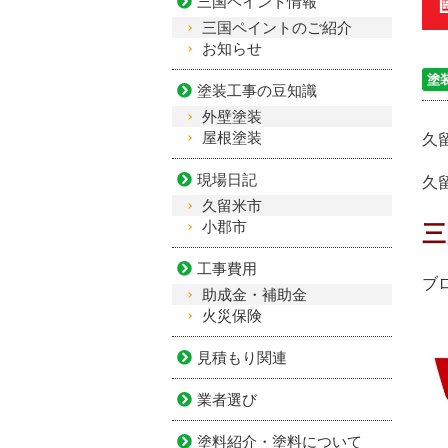
三国ペイント情報
三国ペイントのご紹介
お知らせ
塗
塗装工事の豆知識
外壁塗装
屋根塗装
久
現場日記
久
久留米市
小郡市
三
工事費用
ブ
助成金・補助金
火災保険
見積もり関連
業者選び
塗料紹介・塗料について