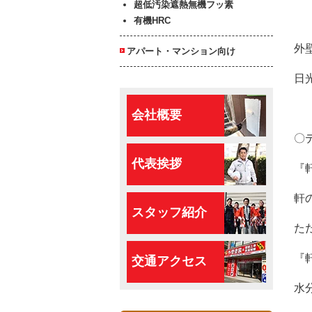
超低汚染遮熱無機フッ素
有機HRC
外
アパート・マンション向け
日
会社概要
〇
代表挨拶
『
軒
スタッフ紹介
た
『
交通アクセス
水