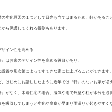
壁の劣化原因の１つとして日光も当てはまるため、軒があるこ
光から保護してくれる役割もあります。
デザイン性を高める
軒』はお家のデザイン性を高める役目があり、
の設置や形次第によってすてきな家に仕上げることができます
だ、はじめにお話ししたように近年では『軒』のないお家が増
軒』がなく、木造住宅の場合、湿気や雨で外壁や柱が水分を必
分を吸収してしまうと劣化や腐食が早まり雨漏りが起きやすく