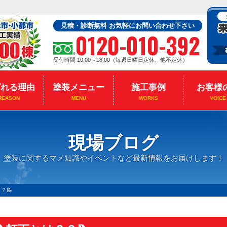
見積・診断無料 お気軽にお問い合わせ下さい
0120-010-392
受付時間 10:00～18:00（毎週日曜日定休、他不定休）
ばれる理由
塗装メニュー
施工事例
お客様
REASON
MENU
WORKS
VOICE
現場ブログ
塗装に関するマメ知識やイベントなど最新情報をお届けします！
？📝