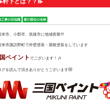
📝軒下とは？？📝
装工事の豆知識
家の部位の名称
留米市、小郡市、筑後市に地域密着💛
留米市諏訪野町で外壁塗装・屋根塗装をしています
国ペイント
でございます！🎶
ログを読んで頂きありがとうございます😻