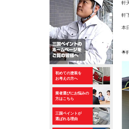
軒
軒
本

初めての塗装を
お考えの方へ
業者選びにお悩みの
方はこちら
三国ペイントが
選ばれる理由