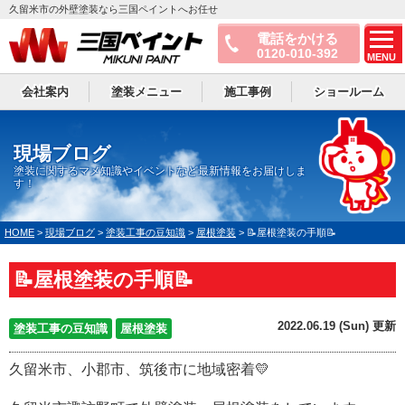
久留米市の外壁塗装なら三国ペイントへお任せ
電話をかける
0120-010-392
MENU
会社案内
塗装メニュー
施工事例
ショールーム
現場ブログ
塗装に関するマメ知識やイベントなど最新情報をお届けしま
す！
HOME
>
現場ブログ
>
塗装工事の豆知識
>
屋根塗装
>
📝屋根塗装の手順📝
📝屋根塗装の手順📝
2022.06.19 (Sun) 更新
塗装工事の豆知識
屋根塗装
久留米市、小郡市、筑後市に地域密着💛