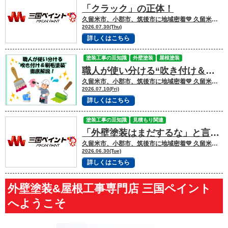
「クラック」の正体！
久留米市、小郡市、筑後市に地域密着💛 久留米市諏訪野町で外壁塗装・屋根塗装をして
2026.07.30(Thu)
詳しくはこちら
塗装工事の豆知識
外壁塗装
屋根塗装
職人が使い分ける“吹き付け＆刷毛塗装”
久留米市、小郡市、筑後市に地域密着💛 久留米市諏訪野町で外壁塗装・屋根塗装をして
2026.07.10(Fri)
詳しくはこちら
塗装工事の豆知識
見積もり関連
「外壁塗装はまだするな」と言われたら？本当に塗装が必要なサインとは
久留米市、小郡市、筑後市に地域密着💛 久留米市諏訪野町で外壁塗装・屋根塗装をして
2026.06.30(Tue)
詳しくはこちら
外壁塗装&屋根工事専門店 三国ペイント
へようこそ