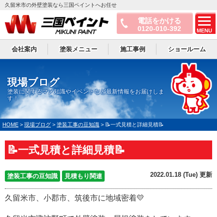
久留米市の外壁塗装なら三国ペイントへお任せ
電話をかける
0120-010-392
MENU
会社案内
塗装メニュー
施工事例
ショールーム
現場ブログ
塗装に関するマメ知識やイベントなど最新情報をお届けしま
す！
HOME
>
現場ブログ
>
塗装工事の豆知識
>
📝一式見積と詳細見積📝
📝一式見積と詳細見積📝
2022.01.18 (Tue) 更新
塗装工事の豆知識
見積もり関連
久留米市、小郡市、筑後市に地域密着💛