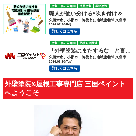
塗装工事の豆知識
外壁塗装
屋根塗装
職人が使い分ける“吹き付け＆刷毛塗装”
久留米市、小郡市、筑後市に地域密着💛 久留米市諏訪野町で外壁塗装・屋根塗装をして
2026.07.10(Fri)
詳しくはこちら
塗装工事の豆知識
見積もり関連
「外壁塗装はまだするな」と言われたら？本当に塗装が必要なサインとは
久留米市、小郡市、筑後市に地域密着💛 久留米市諏訪野町で外壁塗装・屋根塗装をして
2026.06.30(Tue)
詳しくはこちら
外壁塗装&屋根工事専門店 三国ペイント
へようこそ