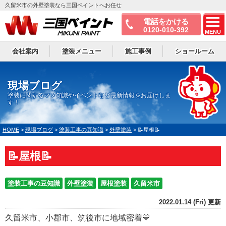
久留米市の外壁塗装なら三国ペイントへお任せ
電話をかける
0120-010-392
MENU
会社案内
塗装メニュー
施工事例
ショールーム
現場ブログ
塗装に関するマメ知識やイベントなど最新情報をお届けしま
す！
HOME
>
現場ブログ
>
塗装工事の豆知識
>
外壁塗装
>
📝屋根📝
📝屋根📝
塗装工事の豆知識
外壁塗装
屋根塗装
久留米市
2022.01.14 (Fri) 更新
久留米市、小郡市、筑後市に地域密着💛