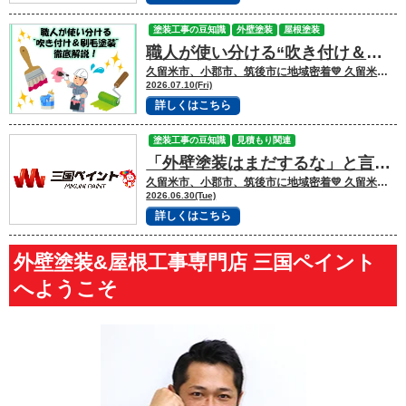
塗装工事の豆知識
外壁塗装
屋根塗装
職人が使い分ける“吹き付け＆刷毛塗装”
久留米市、小郡市、筑後市に地域密着💛 久留米市諏訪野町で外壁塗装・屋根塗装をして
2026.07.10(Fri)
詳しくはこちら
塗装工事の豆知識
見積もり関連
「外壁塗装はまだするな」と言われたら？本当に塗装が必要なサインとは
久留米市、小郡市、筑後市に地域密着💛 久留米市諏訪野町で外壁塗装・屋根塗装をして
2026.06.30(Tue)
詳しくはこちら
外壁塗装&屋根工事専門店 三国ペイント
へようこそ