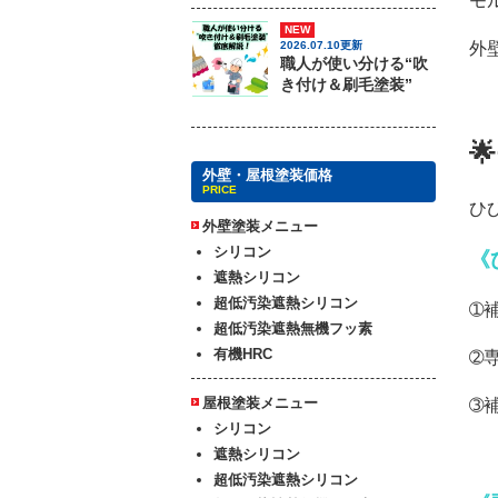
モ
NEW
外
2026.07.10更新
職人が使い分ける“吹
き付け＆刷毛塗装”

外壁・屋根塗装価格
PRICE
ひ
外壁塗装メニュー
シリコン
《
遮熱シリコン
超低汚染遮熱シリコン
➀
超低汚染遮熱無機フッ素
有機HRC
➁
屋根塗装メニュー
➂
シリコン
遮熱シリコン
超低汚染遮熱シリコン