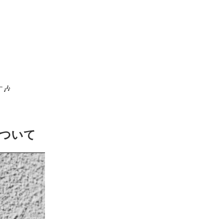
🎶
について