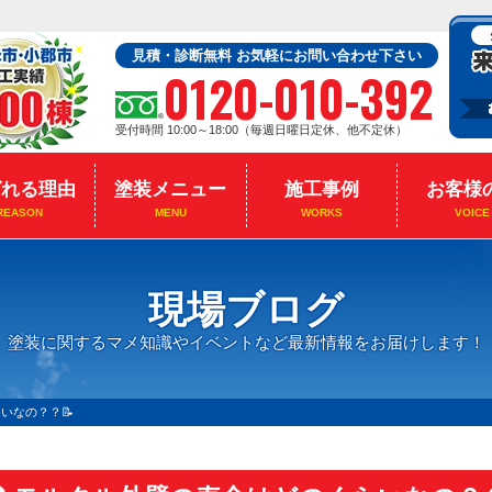
見積・診断無料 お気軽にお問い合わせ下さい
0120-010-392
受付時間 10:00～18:00（毎週日曜日定休、他不定休）
ばれる理由
塗装メニュー
施工事例
お客様
REASON
MENU
WORKS
VOICE
現場ブログ
塗装に関するマメ知識やイベントなど最新情報をお届けします！
いなの？？📝