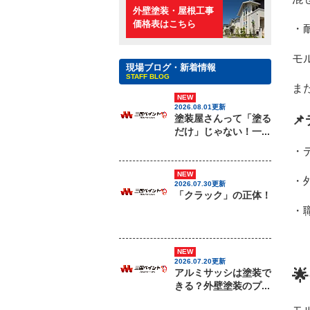
外壁塗装・屋根工事
価格表はこちら
・
モ
現場ブログ・新着情報
STAFF BLOG
ま
NEW
2026.08.01更新
塗装屋さんって「塗る

だけ」じゃない！一...
・
NEW
・
2026.07.30更新
「クラック」の正体！
・
NEW
2026.07.20更新

アルミサッシは塗装で
きる？外壁塗装のプ...