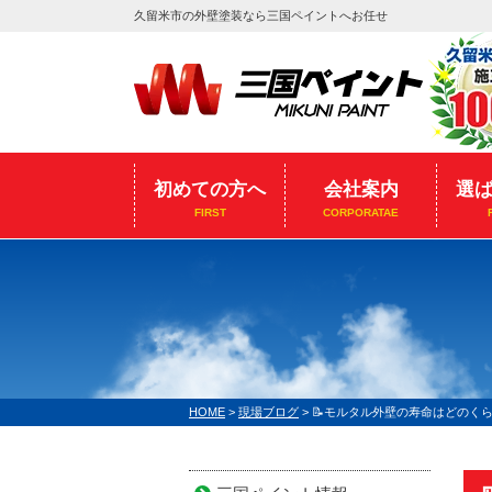
久留米市の外壁塗装なら三国ペイントへお任せ
初めての方へ
会社案内
選
FIRST
CORPORATAE
HOME
>
現場ブログ
>
📝モルタル外壁の寿命はどのくら