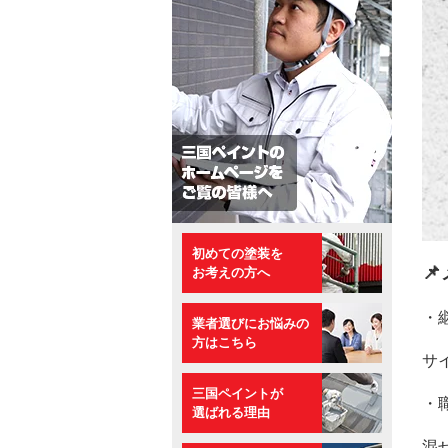
初めての塗装を

お考えの方へ
・
業者選びにお悩みの
方はこちら
サ
三国ペイントが
・
選ばれる理由
混