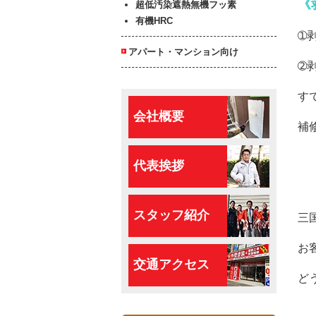
《
超低汚染遮熱無機フッ素
有機HRC
➀
アパート・マンション向け
➁
す
会社概要
補
代表挨拶
スタッフ紹介
三
お
交通アクセス
ど