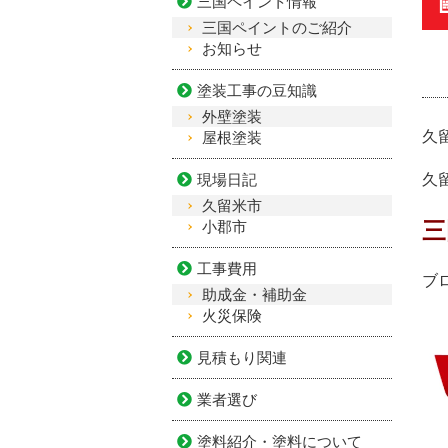
三国ペイント情報
三国ペイントのご紹介
お知らせ
塗装工事の豆知識
外壁塗装
久
屋根塗装
現場日記
久
久留米市
三
小郡市
工事費用
ブ
助成金・補助金
火災保険
見積もり関連
業者選び
塗料紹介・塗料について