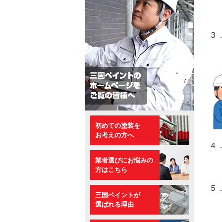
３
初めての塗装を
お考えの方へ
４
業者選びにお悩みの
方はこちら
５
三国ペイントが
選ばれる理由