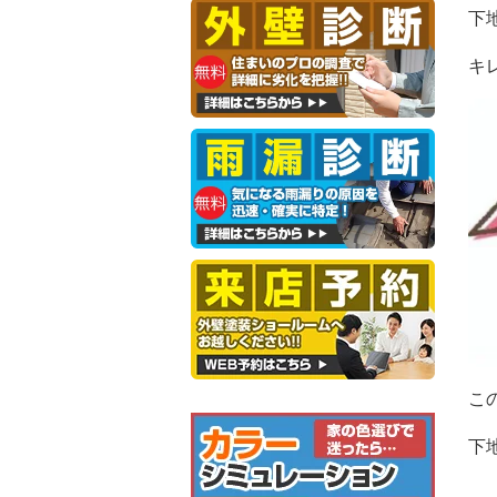
下
キ
こ
下