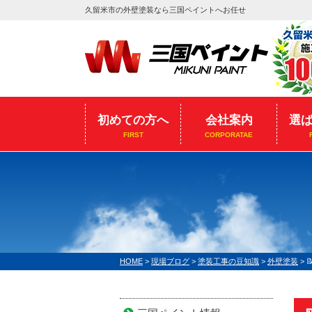
久留米市の外壁塗装なら三国ペイントへお任せ
初めての方へ
会社案内
選
FIRST
CORPORATAE
HOME
>
現場ブログ
>
塗装工事の豆知識
>
外壁塗装
>