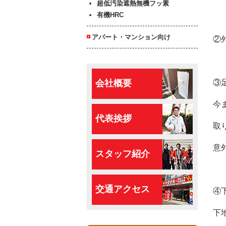
超低汚染遮熱無機フッ素
有機HRC
アパート・マンション向け
②
③
会社概要
今
代表挨拶
取
意
スタッフ紹介
交通アクセス
④
下