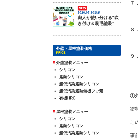
７
NEW
2026.07.10更新
職人が使い分ける“吹
き付け＆刷毛塗装”
８
外壁・屋根塗装価格
PRICE
９
外壁塗装メニュー
シリコン
遮熱シリコン
超低汚染遮熱シリコン
超低汚染遮熱無機フッ素
①
有機HRC
塗
屋根塗装メニュー
シリコン
こ
遮熱シリコン
超低汚染遮熱シリコン
事