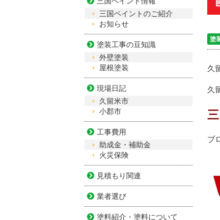
三国ペイント情報
三国ペイントのご紹介
お知らせ
塗
塗装工事の豆知識
外壁塗装
屋根塗装
久
現場日記
久
久留米市
小郡市
三
工事費用
ブ
助成金・補助金
火災保険
見積もり関連
業者選び
塗料紹介・塗料について