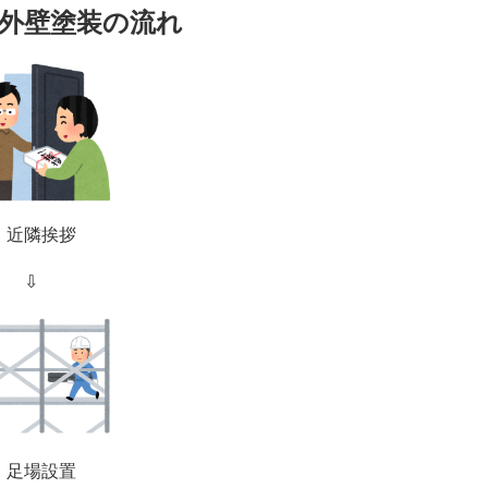
外壁塗装の流れ
．近隣挨拶
⇩
．足場設置