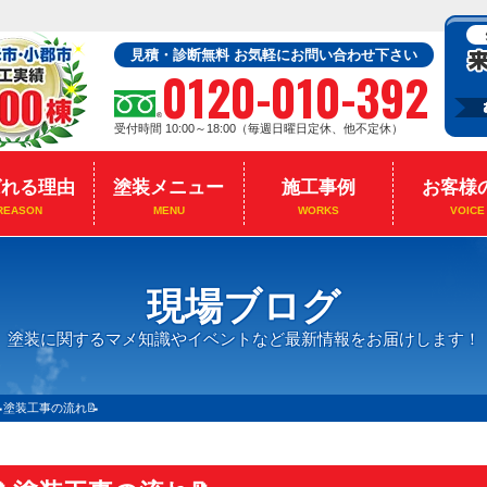
見積・診断無料 お気軽にお問い合わせ下さい
0120-010-392
受付時間 10:00～18:00（毎週日曜日定休、他不定休）
ばれる理由
塗装メニュー
施工事例
お客様
REASON
MENU
WORKS
VOICE
現場ブログ
塗装に関するマメ知識やイベントなど最新情報をお届けします！
📝塗装工事の流れ📝