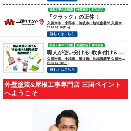
塗装工事の豆知識
外壁塗装
劣化症状
「クラック」の正体！
久留米市、小郡市、筑後市に地域密着💛 久留米市諏訪野町で外壁塗装・屋根塗装をして
2026.07.30(Thu)
詳しくはこちら
塗装工事の豆知識
外壁塗装
屋根塗装
職人が使い分ける“吹き付け＆刷毛塗装”
久留米市、小郡市、筑後市に地域密着💛 久留米市諏訪野町で外壁塗装・屋根塗装をして
2026.07.10(Fri)
詳しくはこちら
外壁塗装&屋根工事専門店 三国ペイント
へようこそ