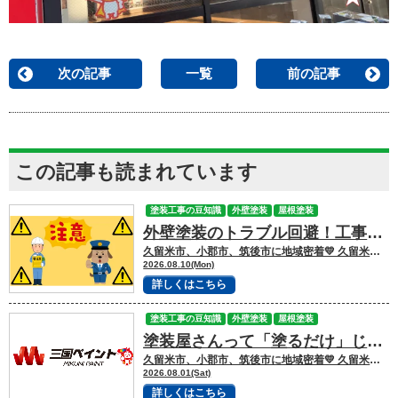
次の記事
一覧
前の記事
この記事も読まれています
塗装工事の豆知識
外壁塗装
屋根塗装
外壁塗装のトラブル回避！工事を快適に乗り切るコツ
久留米市、小郡市、筑後市に地域密着💛 久留米市諏訪野町で外壁塗装・屋根塗装をして
2026.08.10(Mon)
詳しくはこちら
塗装工事の豆知識
外壁塗装
屋根塗装
塗装屋さんって「塗るだけ」じゃない！一体どうなってるの？
久留米市、小郡市、筑後市に地域密着💛 久留米市諏訪野町で外壁塗装・屋根塗装をして
2026.08.01(Sat)
詳しくはこちら