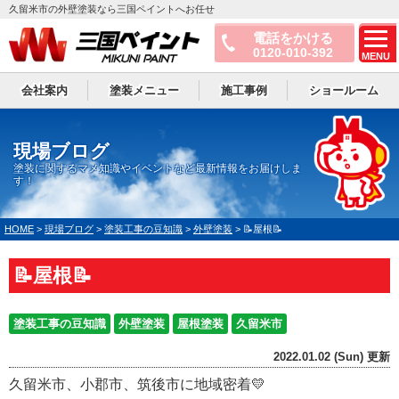
久留米市の外壁塗装なら三国ペイントへお任せ
電話をかける
0120-010-392
MENU
会社案内
塗装メニュー
施工事例
ショールーム
現場ブログ
塗装に関するマメ知識やイベントなど最新情報をお届けしま
す！
HOME
>
現場ブログ
>
塗装工事の豆知識
>
外壁塗装
>
📝屋根📝
📝屋根📝
塗装工事の豆知識
外壁塗装
屋根塗装
久留米市
2022.01.02 (Sun) 更新
久留米市、小郡市、筑後市に地域密着💛