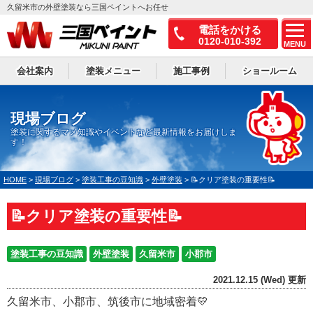
久留米市の外壁塗装なら三国ペイントへお任せ
電話をかける
0120-010-392
MENU
会社案内
塗装メニュー
施工事例
ショールーム
現場ブログ
塗装に関するマメ知識やイベントなど最新情報をお届けしま
す！
HOME
>
現場ブログ
>
塗装工事の豆知識
>
外壁塗装
>
📝クリア塗装の重要性📝
📝クリア塗装の重要性📝
塗装工事の豆知識
外壁塗装
久留米市
小郡市
2021.12.15 (Wed) 更新
久留米市、小郡市、筑後市に地域密着💛