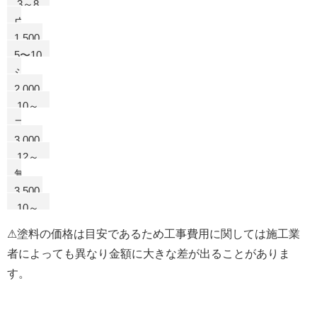
～
3～8
リ
1.800
年
ル
ウ
円
1.500
レ
～
5〜10
タ
2.500
年
ン
シ
円
2.000
リ
～
10～
コ
3.500
15年
ン
フ
円
3.000
ッ
～
12～
素
4.800
20年
無
円
3.500
機
～
10～
5.500
25年
⚠塗料の価格は目安であるため工事費用に関しては施工業
円
者によっても異なり金額に大きな差が出ることがありま
す。