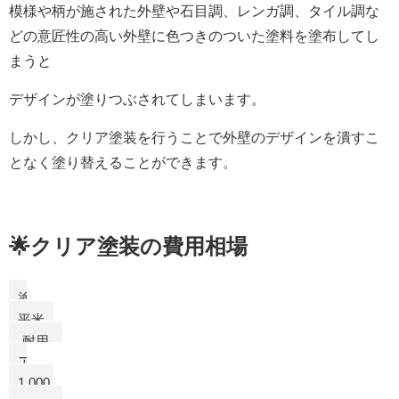
模様や柄が施された外壁や石目調、レンガ調、タイル調な
どの意匠性の高い外壁に色つきのついた塗料を塗布してし
まうと
デザインが塗りつぶされてしまいます。
しかし、クリア塗装を行うことで外壁のデザインを潰すこ
となく塗り替えることができます。
🌟クリア塗装の費用相場
塗
料
平米
単価
耐用
の相
年数
ア
場
1.000
ク