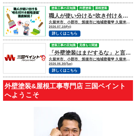
塗装工事の豆知識
外壁塗装
屋根塗装
職人が使い分ける“吹き付け＆刷毛塗装”
久留米市、小郡市、筑後市に地域密着💛 久留米市諏訪野町で外壁塗装・屋根塗装をして
2026.07.10(Fri)
詳しくはこちら
塗装工事の豆知識
見積もり関連
「外壁塗装はまだするな」と言われたら？本当に塗装が必要なサインとは
久留米市、小郡市、筑後市に地域密着💛 久留米市諏訪野町で外壁塗装・屋根塗装をして
2026.06.30(Tue)
詳しくはこちら
外壁塗装&屋根工事専門店 三国ペイント
へようこそ