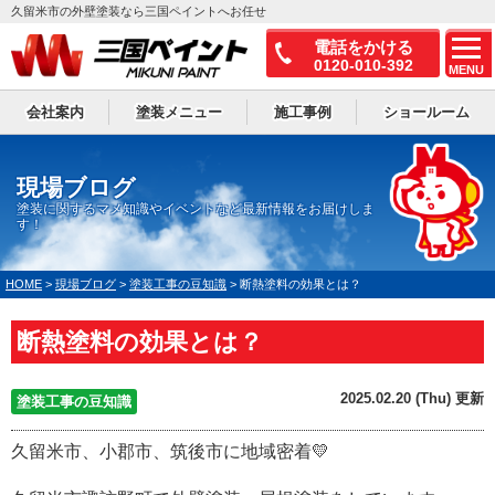
久留米市の外壁塗装なら三国ペイントへお任せ
電話をかける
0120-010-392
MENU
会社案内
塗装メニュー
施工事例
ショールーム
現場ブログ
塗装に関するマメ知識やイベントなど最新情報をお届けしま
す！
HOME
>
現場ブログ
>
塗装工事の豆知識
>
断熱塗料の効果とは？
断熱塗料の効果とは？
2025.02.20 (Thu) 更新
塗装工事の豆知識
久留米市、小郡市、筑後市に地域密着💛