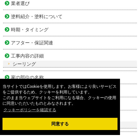
業者選び
塗料紹介・塗料について
時期・タイミング
アフター・保証関連
工事内容の詳細
シーリング
家の部位の名称
当サイトではCookieを使用します。お客様により良いサービス
色・カラーシミュレーション
をご提供するため、クッキーを利用しています。
このまま当ウェブサイトをご利用になる場合、クッキーの使用
トラブル関係
に同意いただいたものとみなされます。
クッキーポリシーを確認する
劣化症状
同意する
雨漏り