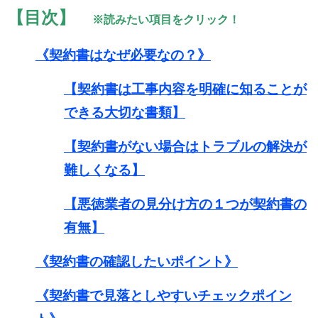
【目次】
※読みたい項目をクリック！
《
契約書はなぜ必要なの？
》
【
契約書は工事内容を明確に知ることが
できる大切な書類
】
【
契約書がない場合はトラブルの解決が
難しくなる
】
【
悪徳業者の見分け方の１つが契約書の
有無
】
《
契約書の確認したいポイント
》
《
契約書で見落としやすいチェックポイン