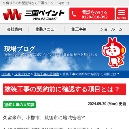
久留米市の外壁塗装なら三国ペイントへお任せ
電話をかける
0120-010-392
MENU
会社案内
塗装メニュー
施工事例
ショールーム
現場ブログ
塗装に関するマメ知識やイベントなど最新情報をお届けしま
す！
HOME
>
現場ブログ
>
塗装工事の豆知識
>
塗装工事の契約前に確認する項目とは？
塗装工事の契約前に確認する項目とは？
2024.09.30 (Mon) 更新
塗装工事の豆知識
久留米市、小郡市、筑後市に地域密着💛