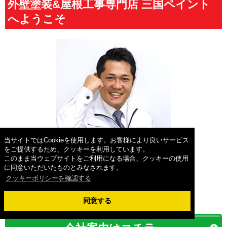
外壁塗装&屋根工事専門店 三国ペイント
へようこそ
当サイトではCookieを使用します。お客様により良いサービス
をご提供するため、クッキーを利用しています。
このまま当ウェブサイトをご利用になる場合、クッキーの使用
に同意いただいたものとみなされます。
クッキーポリシーを確認する
株式会社 三国建装(三国ペイント)
白木 洋行
同意する
代表取締役