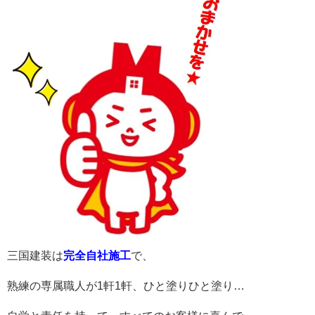
三国建装は
完全自社施工
で、
熟練の専属職人が
1
軒
1
軒、ひと塗りひと塗り
…