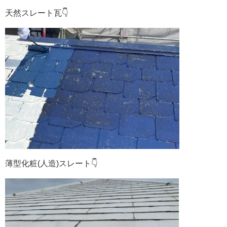
天然スレート瓦👇
薄型化粧(人造)スレート👇