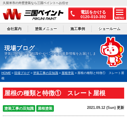
久留米市の外壁塗装なら三国ペイントへお任せ
電話をかける
0120-010-392
MENU
会社案内
塗装メニュー
施工事例
ショールーム
現場ブログ
塗装に関するマメ知識やイベントなど最新情報をお届けしま
す！
HOME
>
現場ブログ
>
塗装工事の豆知識
>
屋根塗装
>
屋根の種類と特徴① スレート屋
根
屋根の種類と特徴① スレート屋根
2021.09.12 (Sun) 更新
塗装工事の豆知識
屋根塗装