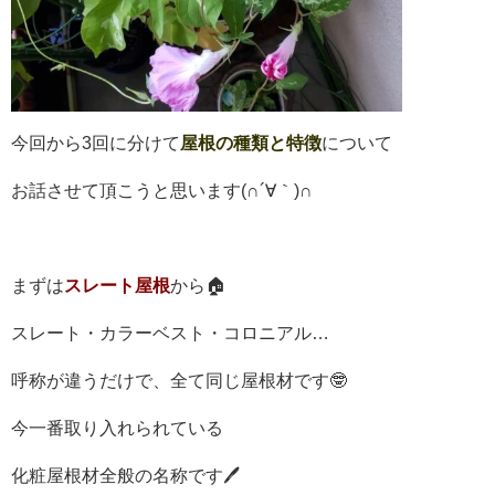
今回から3回に分けて
屋根の種類と特徴
について
お話させて頂こうと思います(∩´∀｀)∩
まずは
スレート屋根
から🏠
スレート・カラーベスト・コロニアル…
呼称が違うだけで、全て同じ屋根材です🤓
今一番取り入れられている
化粧屋根材全般の名称です🖊