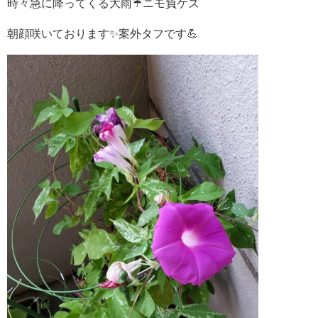
時々急に降ってくる大雨☔ニモ負ケズ
朝顔咲いております✨案外タフです💪