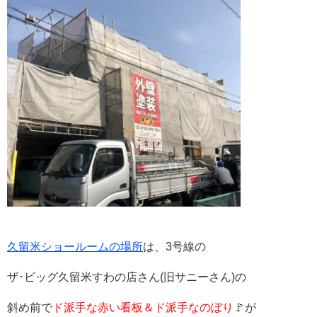
久留米ショールームの場所
は、
3
号線の
ザ･
ビッグ
久留米すわの店さん
(
旧サニーさん
)
の
斜め前で
ド派手な赤い看板＆ド派手なのぼり
🚩が