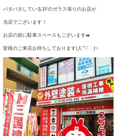
バタバタしている
1F
のガラス張りのお店が
当店でございます！
お店の前に駐車スペースもございます🚙
皆様のご来店お待ちしております
(
人
”▽
｀
)
✨