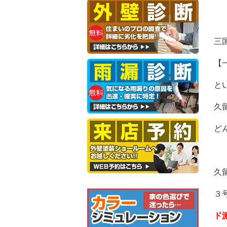
三
【
と
久
ど
久
３
ド