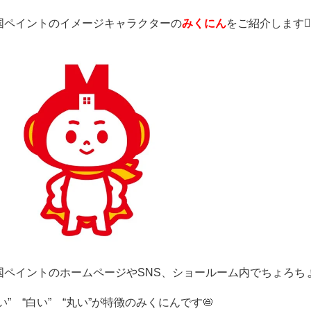
国ペイントのイメージキャラクターの
みくにん
をご紹介します👇
国ペイントのホームページやSNS、ショールーム内でちょろち
い” “白い” “丸い”が特徴のみくにんです📛