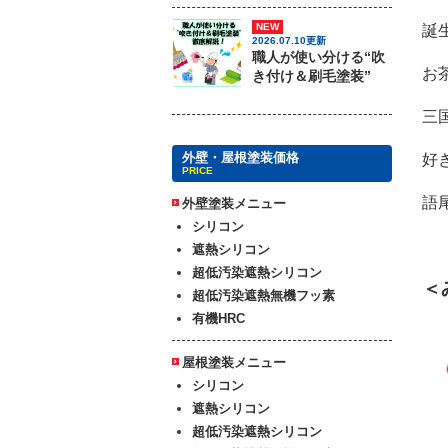
NEW
誕生
2026.07.10更新
職人が使い分ける“吹
お
き付け＆刷毛塗装”
三
外壁・屋根塗装価格
好
PRICE
語
外壁塗装メニュー
シリコン
遮熱シリコン
超低汚染遮熱シリコン
＜
超低汚染遮熱無機フッ素
有機HRC
屋根塗装メニュー
シリコン
遮熱シリコン
超低汚染遮熱シリコン