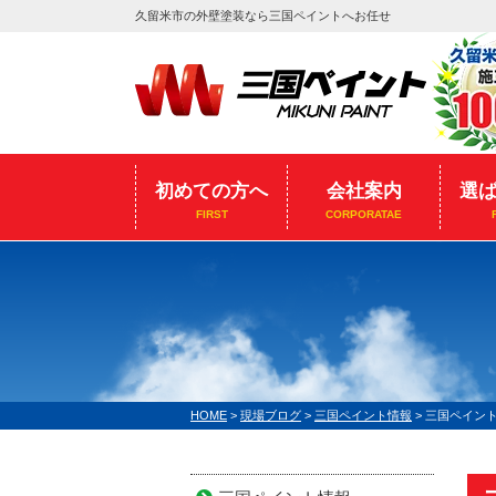
久留米市の外壁塗装なら三国ペイントへお任せ
初めての方へ
会社案内
選
FIRST
CORPORATAE
HOME
>
現場ブログ
>
三国ペイント情報
>
三国ペイン