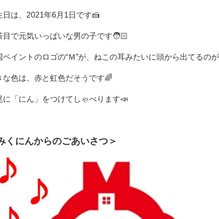
日は、2021年6月1日です🍰
茶目で元気いっぱいな男の子です🧑🏻
国ペイントのロゴの“Ｍ”が、ねこの耳みたいに
頭から出てるのが
きな色は、赤と虹色だそうです🌈
尾に「にん」をつけてしゃべります📣
みくにんからのごあいさつ＞