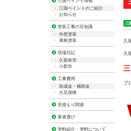
三国ペイント情報
三国ペイントのご紹介
お知らせ
三
塗装工事の豆知識
外壁塗装
屋根塗装
久
現場日記
久
久留米市
小郡市
三
工事費用
ブ
助成金・補助金
火災保険
見積もり関連
業者選び
塗料紹介・塗料について