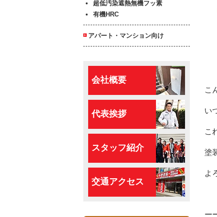
超低汚染遮熱無機フッ素
有機HRC
アパート・マンション向け
会社概要
こ
い
代表挨拶
こ
スタッフ紹介
塗
よ
交通アクセス
ーー