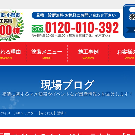
見積・診断無料 お気軽にお問い合わせ下さい
0120-010-392
受付時間 10:00～18:00（毎週日曜日定休、他不定休）
ばれる理由
塗装メニュー
施工事例
お客様
REASON
MENU
WORKS
VOICE
現場ブログ
塗装に関するマメ知識やイベントなど最新情報をお届けします！
トのイメージキャラクター【みくにん】登場！