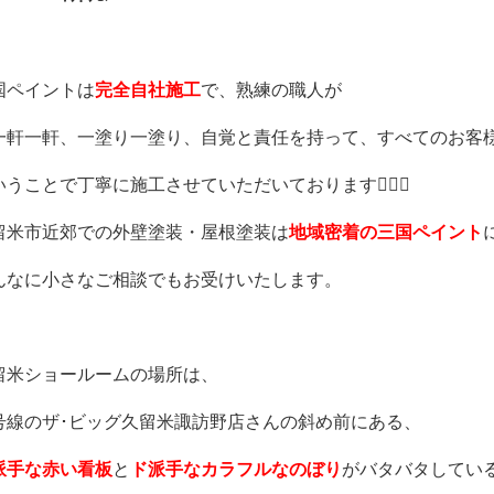
国ペイントは
完全自社施工
で、
熟練の職人が
一
軒一軒、一塗り一塗り、
自覚と責任を持って、
すべてのお客
いうことで
丁寧に施工させていただいております🙇🏻‍♀️
留米市近郊での外壁塗装・屋根塗装は
地域密着の三国ペイント
んなに小さなご相談でもお受けいたします。
留米ショールームの場所は、
号線のザ･ビッグ久留米諏訪野店さんの
斜め前にある、
派手な赤い看板
と
ド派手なカラフルなのぼり
が
バタバタしてい