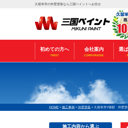
久留米市の外壁塗装なら三国ペイントへお任せ
初めての方へ
会社案内
選
FIRST
CORPORATAE
HOME
>
施工事例
>
外壁塗装
>
久留米市Y様邸 外壁塗
施工内容から選ぶ