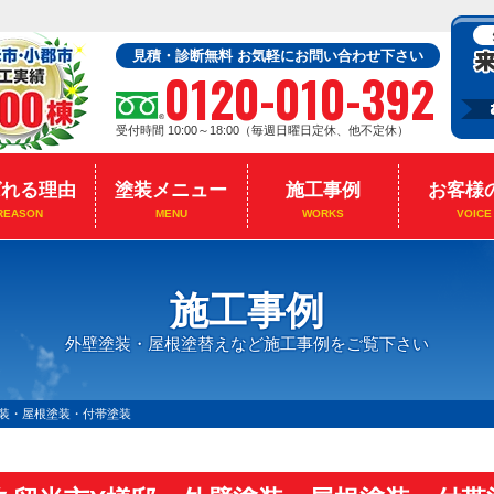
見積・診断無料 お気軽にお問い合わせ下さい
0120-010-392
受付時間 10:00～18:00（毎週日曜日定休、他不定休）
ばれる理由
塗装メニュー
施工事例
お客様
REASON
MENU
WORKS
VOICE
施工事例
外壁塗装・屋根塗替えなど施工事例をご覧下さい
装・屋根塗装・付帯塗装