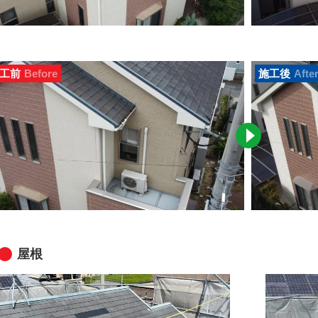
工前
Before
施工後
Afte
屋根