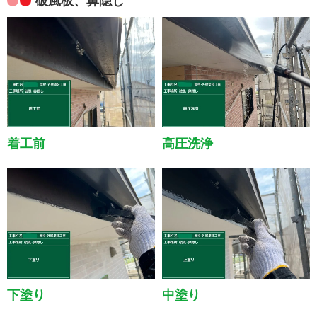
破風板、鼻隠し
着工前
高圧洗浄
下塗り
中塗り