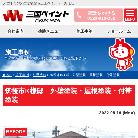
久留米市の外壁塗装なら三国ペイントへお任せ
電話をかける
0120-010-392
MENU
会社案内
塗装メニュー
施工事例
ショールーム
施工事例
外壁塗装・屋根塗替えなど施工事例をご覧下さい
HOME
>
施工事例
>
外壁塗装
>
筑後市K様邸 外壁塗装・屋根塗装・付帯塗装
筑後市K様邸 外壁塗装・屋根塗装・付帯
塗装
2022.09.19 (Mon)
BEFORE