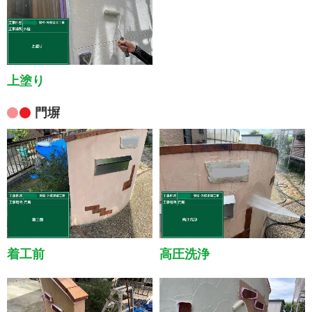
上塗り
門塀
着工前
高圧洗浄