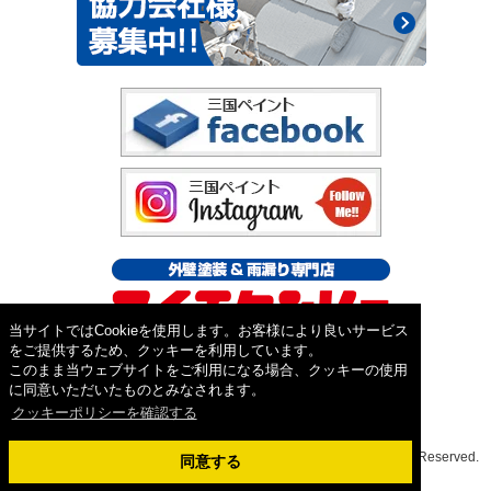
当サイトではCookieを使用します。お客様により良いサービス
をご提供するため、クッキーを利用しています。
このまま当ウェブサイトをご利用になる場合、クッキーの使用
に同意いただいたものとみなされます。
クッキーポリシーを確認する
Copyright ©2026外壁塗装&屋根工事専門店 三国ペイント. All Rights Reserved.
同意する