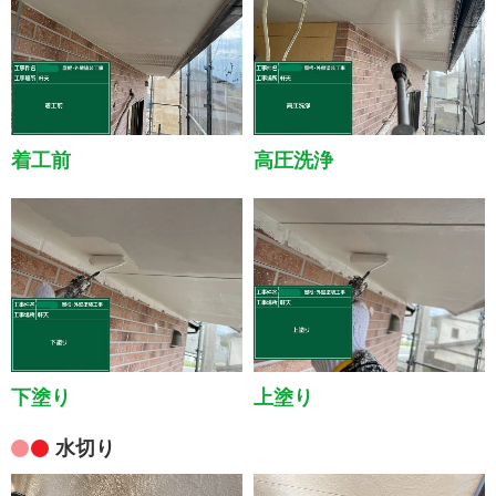
着工前
高圧洗浄
下塗り
上塗り
水切り