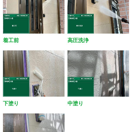
着工前
高圧洗浄
下塗り
中塗り