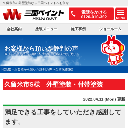
久留米市の外壁塗装なら三国ペイントへお任せ
電話をかける
0120-010-392
MENU
会社案内
塗装メニュー
施工事例
ショールーム
お客様から頂いた評判の声
今まで関わらせて頂いた大切なお客様のお便り
HOME
>
お客様から頂いた評判の声
>
久留米市S様
久留米市S様 外壁塗装・付帯塗装
2022.04.11 (Mon) 更新
満足できる工事をしていただき感謝して
ます。