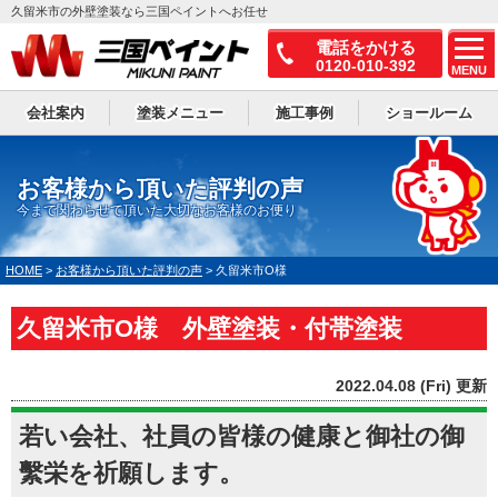
久留米市の外壁塗装なら三国ペイントへお任せ
電話をかける
0120-010-392
MENU
会社案内
塗装メニュー
施工事例
ショールーム
お客様から頂いた評判の声
今まで関わらせて頂いた大切なお客様のお便り
HOME
>
お客様から頂いた評判の声
>
久留米市O様
久留米市O様 外壁塗装・付帯塗装
2022.04.08 (Fri) 更新
若い会社、社員の皆様の健康と御社の御
繫栄を祈願します。