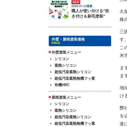
NEW
2026.07.10更新
職人が使い分ける“吹
久
き付け＆刷毛塗装”
株
三
す
外壁・屋根塗装価格
PRICE
こ
外壁塗装メニュー
米
シリコン
遮熱シリコン
ま
超低汚染遮熱シリコン
ま
超低汚染遮熱無機フッ素
有機HRC
地
け
屋根塗装メニュー
シリコン
弊
遮熱シリコン
を
超低汚染遮熱シリコン
進
超低汚染遮熱無機フッ素