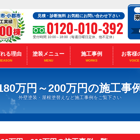
見積・診断無料 お気軽にお問い合わせ下さい
0120-010-392
受付時間 10:00～18:00（毎週日曜日定休、他不定休）
ばれる理由
塗装メニュー
施工事例
お客様
REASON
MENU
WORKS
VOICE
180万円～200万円の施工事
外壁塗装・屋根塗替えなど施工事例をご覧下さい