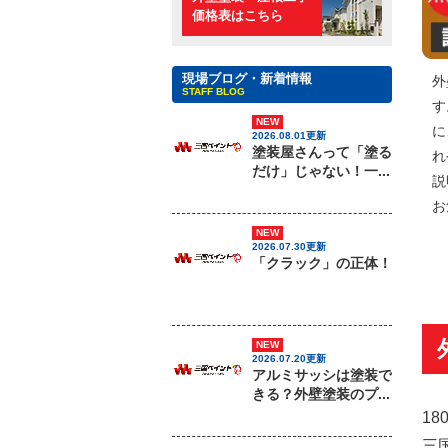
価格表はこちら
現場ブログ・新着情報
外
STAFF BLOG
す
NEW
に
2026.08.01更新
塗装屋さんって「塗る
れ
だけ」じゃない！一...
説
お
NEW
2026.07.30更新
「クラック」の正体！
NEW
2026.07.20更新
アルミサッシは塗装で
きる？外壁塗装のプ...
1
三