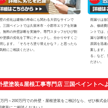
壁の劣化は建物の寿命にも関わる大切なサインで
雨漏りは放
。三国ペイントでは久留米市・小郡市エリアを対象
み、修繕費
、無料の外壁診断を実施中。専門スタッフがひび割
ントでは、
や塗膜の劣化を丁寧にチェックし、分かりやすくご
漏り診断を
明します。「そろそろ塗り替えかな？」と思ったら
原因を迅速
気軽にご相談ください。
案します。
る」など、
ださい。
外壁塗装&屋根工事専門店 三国ペイントへ
80万円～200万円での外壁・屋根塗装をご検討なら、ぜひ株式会
国建装にご相談ください！