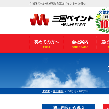
久留米市の外壁塗装なら三国ペイントへお任せ
初めての方へ
会社案内
選
FIRST
CORPORATAE
HOME
>
施工事例
>
180万円～200万円
施工内容から選ぶ