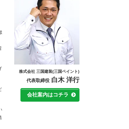
ま
留
げ
株式会社 三国建装(三国ペイント)
白木 洋行
代表取締役
だ
会社案内はコチラ
い
精