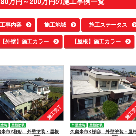
180万円～200万円の施工事例一覧
工事内容
施工地域
施工ステータス
【外壁】施工カラー
【屋根】施工カラー
施工完了
施工
壁塗装
屋根塗装
外壁塗装
屋根塗装
久留米市Y様邸 外壁塗装・屋根塗装