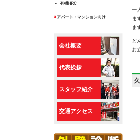
有機HRC
一
アパート・マンション向け
ま
ま
ど
会社概要
お
代表挨拶
スタッフ紹介
交通アクセス