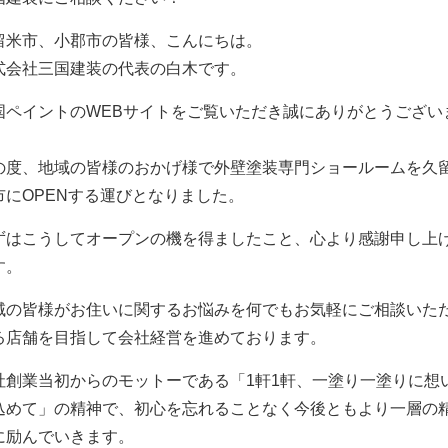
留米市、小郡市の皆様、こんにちは。
式会社三国建装の代表の白木です。
国ペイントのWEBサイトをご覧いただき誠にありがとうござい
。
の度、地域の皆様のおかげ様で外壁塗装専門ショールームを久
市にOPENする運びとなりました。
ずはこうしてオープンの機を得ましたこと、心より感謝申し上
す。
域の皆様がお住いに関するお悩みを何でもお気軽にご相談いた
る店舗を目指して会社経営を進めております。
社創業当初からのモットーである「1軒1軒、一塗り一塗りに想
込めて」の精神で、初心を忘れることなく今後ともより一層の
に励んでいきます。