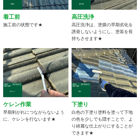
着工前
高圧洗浄
施工前の状態です★
高圧洗浄は、塗膜の早期劣化を
誘発しないようにし、塗装を長
持ちさせます★
ケレン作業
下塗り
早期剥がれにつながらないよう
白色の下塗り塗料を塗って下地
に、ケレンを行ないます★
の色を少しでも隠すことで、よ
り綺麗な仕上がりにすることが
できます★