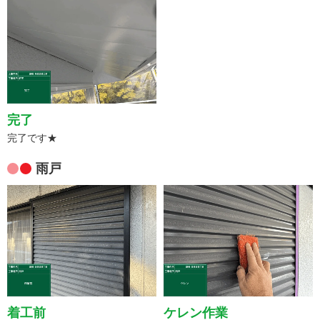
完了
完了です★
雨戸
着工前
ケレン作業