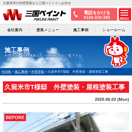
久留米市の外壁塗装なら三国ペイントへお任せ
電話をかける
0120-010-392
MENU
会社案内
塗装メニュー
施工事例
ショールーム
施工事例
外壁塗装・屋根塗替えなど施工事例をご覧下さい
HOME
>
施工事例
>
外壁塗装
>
久留米市T様邸 外壁塗装・屋根塗装工事
久留米市T様邸 外壁塗装・屋根塗装工事
2025.06.02 (Mon)
BEFORE