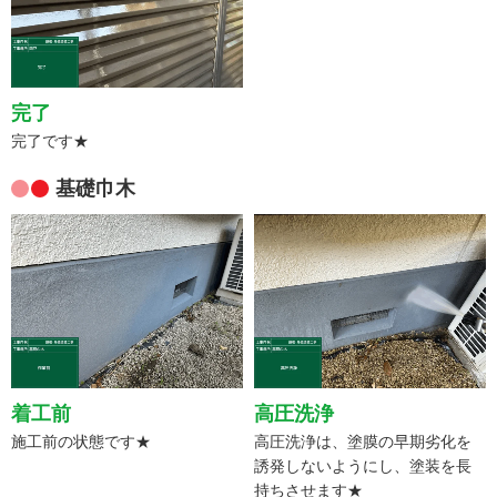
完了
完了です★
基礎巾木
着工前
高圧洗浄
施工前の状態です★
高圧洗浄は、塗膜の早期劣化を
誘発しないようにし、塗装を長
持ちさせます★