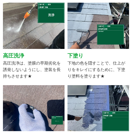
高圧洗浄
下塗り
高圧洗浄は、塗膜の早期劣化を
下地の色を隠すことで、仕上が
誘発しないようにし、塗装を長
りをキレイにするために、下塗
持ちさせます★
り塗料を塗ります★