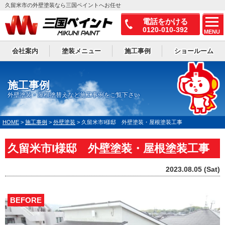
久留米市の外壁塗装なら三国ペイントへお任せ
電話をかける
0120-010-392
MENU
会社案内
塗装メニュー
施工事例
ショールーム
施工事例
外壁塗装・屋根塗替えなど施工事例をご覧下さい
HOME
>
施工事例
>
外壁塗装
>
久留米市I様邸 外壁塗装・屋根塗装工事
久留米市I様邸 外壁塗装・屋根塗装工事
2023.08.05 (Sat)
BEFORE