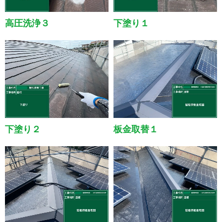
高圧洗浄３
下塗り１
下塗り２
板金取替１