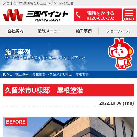
久留米市の外壁塗装なら三国ペイントへお任せ
電話をかける
0120-010-392
MENU
会社案内
塗装メニュー
施工事例
ショールーム
施工事例
外壁塗装・屋根塗替えなど施工事例をご覧下さい
HOME
>
施工事例
>
屋根塗装
>
久留米市U様邸 屋根塗装
久留米市U様邸 屋根塗装
2022.10.06 (Thu)
BEFORE