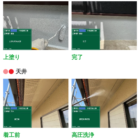
上塗り
完了
天井
着工前
高圧洗浄