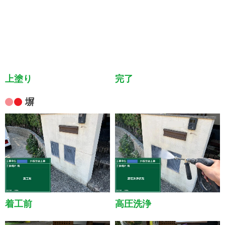
上塗り
完了
塀
着工前
高圧洗浄