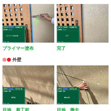
プライマー塗布
完了
外壁
目地 着工前
目地 撤去