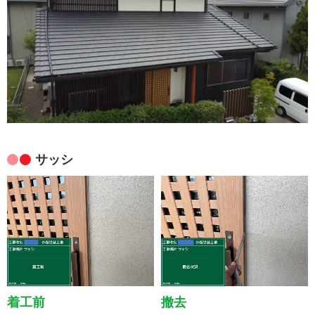
サッシ
着工前
撤去