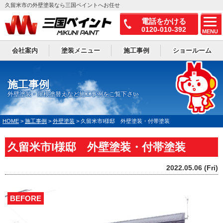
久留米市の外壁塗装なら三国ペイントへお任せ
電話をかける
0120-010-392
MENU
会社案内
塗装メニュー
施工事例
ショールーム
施工事例
外壁塗装・屋根塗替えなど施工事例をご覧下さい
HOME
>
施工事例
>
外壁塗装
>
久留米市I様邸 外壁塗装・付帯塗装
久留米市I様邸 外壁塗装・付帯塗装
2022.05.06 (Fri)
BEFORE