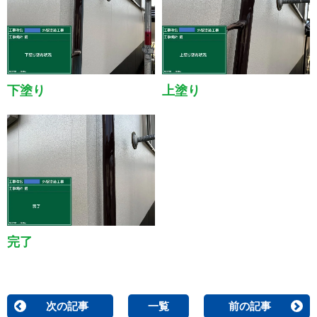
着工前
ケレン
下塗り
上塗り
完了