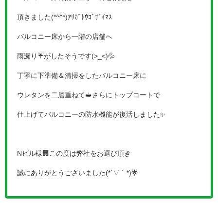
頂きました(*^^*)ｱﾘｶﾞﾄｳｺﾞｻﾞｲﾏｽ
バルコニー床から一階の店舗へ
雨漏り☔がしたそうです(>_<)💦
丁寧に下準備＆清掃をしたバルコニー床に
ウレタンを二層重ねて🥪さらにトップコートで
仕上げてバルコニーの防水機能が復活しました✨
Nビル様🏢この度は弊社をお選び頂き
誠にありがとうございました(*´▽｀*)🌟