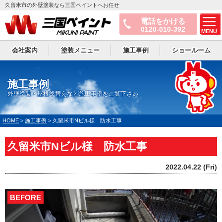
久留米市の外壁塗装なら三国ペイントへお任せ
電話をかける
0120-010-392
MENU
会社案内
塗装メニュー
施工事例
ショールーム
施工事例
外壁塗装・屋根塗替えなど施工事例をご覧下さい
HOME
>
施工事例
>
久留米市Nビル様 防水工事
久留米市Nビル様 防水工事
2022.04.22 (Fri)
BEFORE