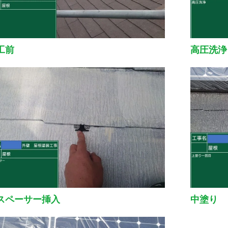
工前
高圧洗浄
スペーサー挿入
中塗り