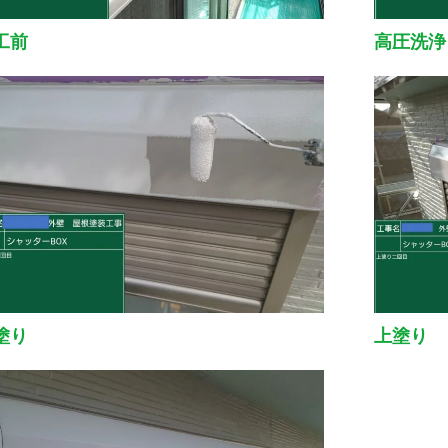
工前
高圧洗浄
塗り
上塗り