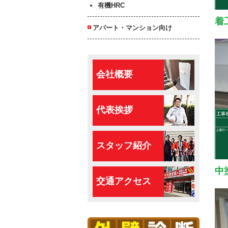
有機HRC
着
アパート・マンション向け
会社概要
代表挨拶
スタッフ紹介
中
交通アクセス