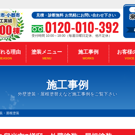
見積・診断無料 お気軽にお問い合わせ下さい
0120-010-392
受付時間 10:00～18:00（毎週日曜日定休、他不定休）
ばれる理由
塗装メニュー
施工事例
お客様
REASON
MENU
WORKS
VOICE
施工事例
外壁塗装・屋根塗替えなど施工事例をご覧下さい
装・屋根塗装