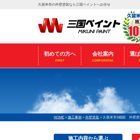
久留米市の外壁塗装なら三国ペイントへお任せ
初めての方へ
会社案内
選
FIRST
CORPORATAE
HOME
>
施工事例
>
外壁塗装
>
久留米市S様邸 外壁塗
施工内容から選ぶ