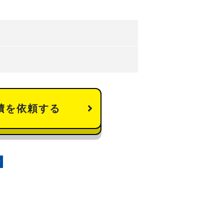
積を依頼する
r