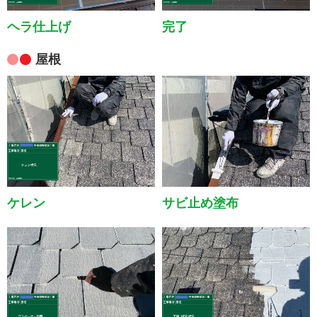
ヘラ仕上げ
完了
屋根
ケレン
サビ止め塗布