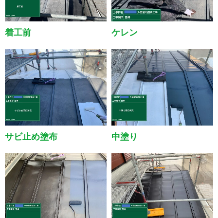
着工前
ケレン
サビ止め塗布
中塗り