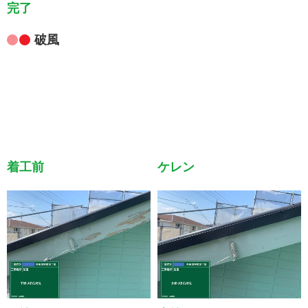
完了
破風
着工前
ケレン