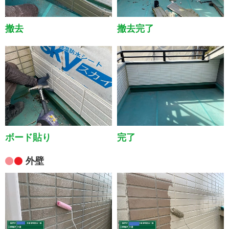
撤去
撤去完了
ボード貼り
完了
外壁