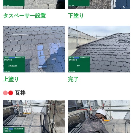
タスペーサー設置
下塗り
上塗り
完了
瓦棒