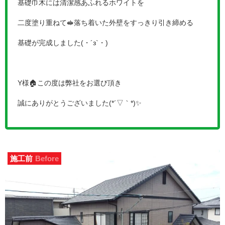
基礎巾木には清潔感あふれるホワイトを
二度塗り重ねて🥪落ち着いた外壁をすっきり引き締める
基礎が完成しました(・´з`・)
Y様🏠この度は弊社をお選び頂き
誠にありがとうございました(*´▽｀*)✨
施工前
Before