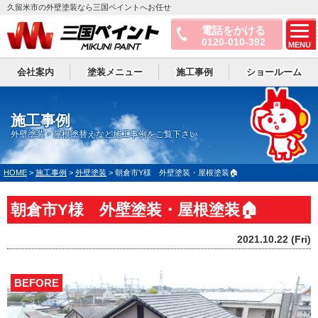
久留米市の外壁塗装なら三国ペイントへお任せ
電話をかける
0120-010-392
MENU
会社案内
塗装メニュー
施工事例
ショールーム
施工事例
外壁塗装・屋根塗替えなど施工事例をご覧下さい
HOME
>
施工事例
>
外壁塗装
>
朝倉市Y様 外壁塗装・屋根塗装🏠
朝倉市Y様 外壁塗装・屋根塗装🏠
2021.10.22 (Fri)
BEFORE