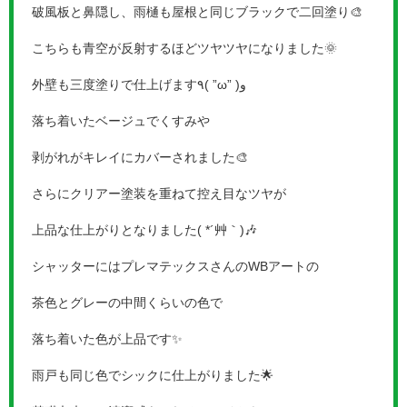
破風板と鼻隠し、雨樋も屋根と同じブラックで二回塗り🎨
こちらも青空が反射するほどツヤツヤになりました🌞
外壁も三度塗りで仕上げます٩( ”ω” )و
落ち着いたベージュでくすみや
剥がれがキレイにカバーされました🎨
さらにクリアー塗装を重ねて控え目なツヤが
上品な仕上がりとなりました( *´艸｀)🎶
シャッターにはプレマテックスさんのWBアートの
茶色とグレーの中間くらいの色で
落ち着いた色が上品です✨
雨戸も同じ色でシックに仕上がりました🌟