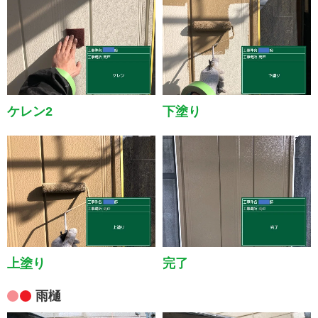
ケレン2
下塗り
上塗り
完了
雨樋