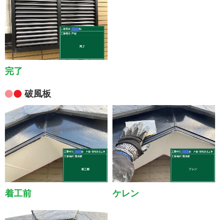
完了
破風板
着工前
ケレン