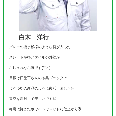
白木 洋行
グレーの流水模様のような柄が入った
スレート屋根とタイルの外壁が
おしゃれなお家です(*’▽’)
屋根は日塗工さんの漆黒ブラックで
つやつやの新品のように復活しました✨
青空を反射して美しいです🌞
軒裏は抑えたホワイトでマットな仕上がり🌟