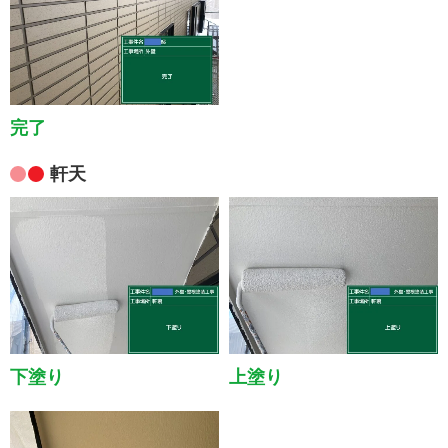
完了
軒天
下塗り
上塗り