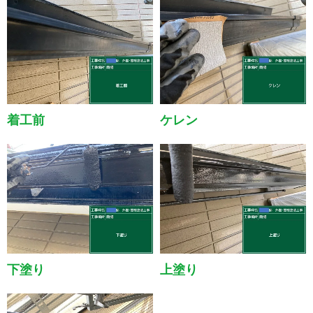
着工前
ケレン
下塗り
上塗り