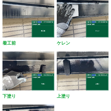
着工前
ケレン
下塗り
上塗り