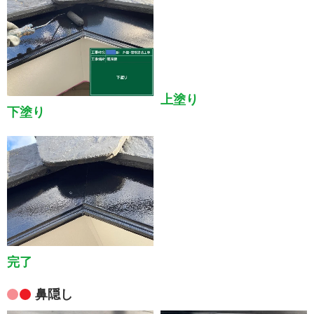
下塗り
上塗り
完了
鼻隠し