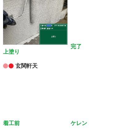
上塗り
完了
玄関軒天
着工前
ケレン