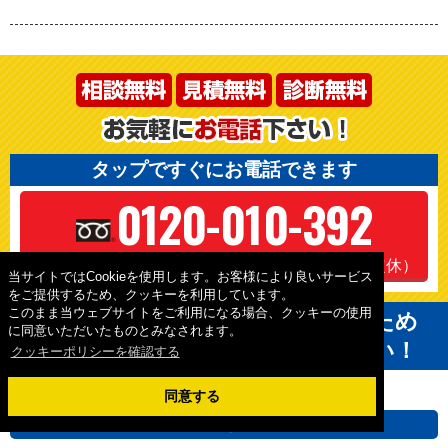
ショールームについて詳しくはコチラ
タップですぐにお電話できます
0120-010-392
当サイトではCookieを使用します。お客様により良いサービス
をご提供するため、クッキーを利用しています。
受付時間 10:00～18:00（毎週日曜日定休、他不定休）
このまま当ウェブサイトをご利用になる場合、クッキーの使用
に同意いただいたものとみなされます。
絶対に損はさせません！後悔しないため
クッキーポリシーを確認する
にも他社と見積りを比較してください！
同意する