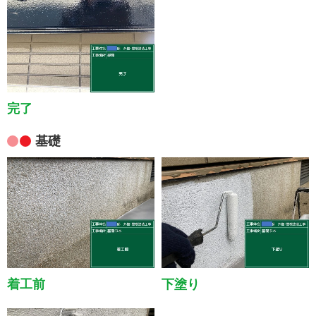
完了
基礎
着工前
下塗り