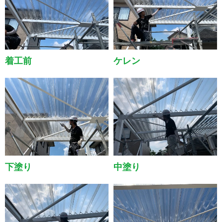
着工前
ケレン
下塗り
中塗り