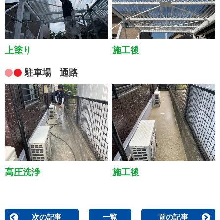
上塗り
施工後
駐車場 通路
高圧洗浄
施工後
次の記事
一覧
前の記事