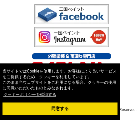
当サイトではCookieを使用します。お客様により良いサービス
をご提供するため、クッキーを利用しています。
このまま当ウェブサイトをご利用になる場合、クッキーの使用
に同意いただいたものとみなされます。
クッキーポリシーを確認する
同意する
Copyright ©2026外壁塗装&屋根工事専門店 三国ペイント. All Rights Reserved.