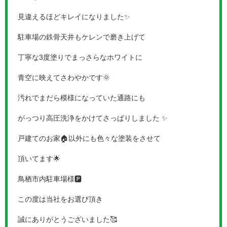
見違えるほどキレイになりました✨
駐車場の鉄骨天井もケレンで磨き上げて
丁寧な
3
度塗りでまっさらなホワイトに
青空に映えてさわやかです🌞
汚れでまだら模様になっていた通路にも
がっつり高圧洗浄をかけてさっぱりしました
✨
戸建てのお家🏠以外にも色々な塗装をさせて
頂いてます🌟
鳥栖市内駐車場様🅿
この度は当社をお選び頂き
誠にありがとうございました🥰