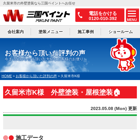
久留米市の外壁塗装なら三国ペイントへお任せ
電話をかける
0120-010-392
MENU
会社案内
塗装メニュー
施工事例
ショールーム
お客様から頂いた評判の声
今まで関わらせて頂いた大切なお客様のお便り
HOME
>
お客様から頂いた評判の声
>
久留米市K様
久留米市K様 外壁塗装・屋根塗装🏠
2023.05.08 (Mon) 更新
施工データ